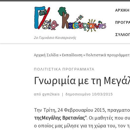
Μετάβαση στο περιεχόμενο
ΑΡΧΙΚΉ
ΠΡΟΓΡΆ
ΣΎΛΛΟ
2ο Γυμνάσιο Καισαριανής
Αρχική Σελίδα
»
Εκπαίδευση
»
Πολιτιστικά προγράμμα
ΠΟΛΙΤΙΣΤΙΚΆ ΠΡΟΓΡΆΜΜΑΤΑ
Γνωριμία με τη Μεγά
από
gym2kais
|
δημοσιευμένο
10/03/2015
Την Τρίτη, 24 Φεβρουαρίου 2015, πραγματ
της
Μεγάλης Βρετανίας
”. Οι μαθητές που 
ο οποίος μας μίλησε για τη χώρα του, τον 