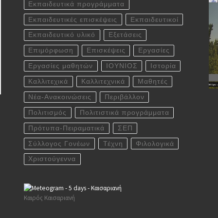
Εκπαιδευτικά προγράμματα
Εκπαιδευτικές επισκέψεις
Εκπαιδευτικοί
Εκπαιδευτικό υλικό
Εξετάσεις
Επιμόρφωση
Επισκέψεις
Εργασίες
Εργασίες μαθητών
ΙΟΥΝΙΟΣ
Ιστορία
Καλλιτεχικά
Καλλιτεχνικά
Μαθητές
Νέα-Ανακοινώσεις
Περιβάλλον
Πολιτισμός
Πολιτιστικά προγράμματα
Πρότυπα-Πειραματικά
ΣΕΠ
Σύλλογος Γονέων
Τέχνη
Φιλολογικά
Χριστούγεννα
Καιρός Καισαριανή