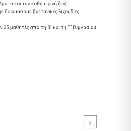
λματα και την καθημερινή ζωή.
ης δοκιμάσαμε βρετανικές λιχουδιές.
ν 25 μαθητές από τη Β’ και τη Γ΄Γυμνασίου