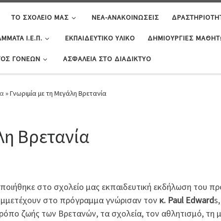
ΤΟ ΣΧΟΛΕΊΟ ΜΑΣ
ΝΈΑ-ΑΝΑΚΟΙΝΏΣΕΙΣ
ΔΡΑΣΤΗΡΙΌΤΗ
ΜΜΑΤΑ Ι.Ε.Π.
ΕΚΠΑΙΔΕΥΤΙΚΌ ΥΛΙΚΌ
ΔΗΜΙΟΥΡΓΊΕΣ ΜΑΘΗ
ΓΟΣ ΓΟΝΈΩΝ
ΑΣΦΆΛΕΙΑ ΣΤΟ ΔΙΑΔΊΚΤΥΟ
τα
»
Γνωριμία με τη Μεγάλη Βρετανία
λη Βρετανία
οποιήθηκε στο σχολείο μας εκπαιδευτική εκδήλωση του π
συμμετέχουν στο πρόγραμμα γνώρισαν τον
κ. Paul Edward
s
τρόπο ζωής των Βρετανών, τα σχολεία, τον αθλητισμό, τη 