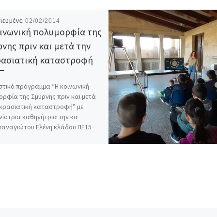
ιευμένο
02/02/2014
ινωνική πολυμορφία της
νης πριν και μετά την
ρασιατική καταστροφή
στικό πρόγραμμα “Η κοινωνική
ορφία της Σμύρνης πριν και μετά
ικρασιατική καταστροφή” με
νίστρια καθηγήτρια την κα
αναγιώτου Ελένη κλάδου ΠΕ15
T
E
W
M
V
Μ
w
m
h
e
i
ο
i
a
a
s
b
ι
t
i
t
s
e
ρ
t
l
s
e
r
α
e
A
n
σ
r
p
g
τ