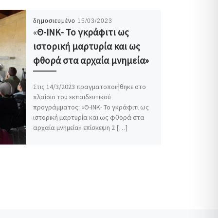
δημοσιευμένο
15/03/2023
«
Θ-ΙΝΚ- Το γκράφιτι ως
ιστορική μαρτυρία και ως
φθορά στα αρχαία μνημεία»
Στις 14/3/2023 πραγματοποιήθηκε στο
πλαίσιο του εκπαιδευτικού
προγράμματος: «Θ-ΙΝΚ- Το γκράφιτι ως
ιστορική μαρτυρία και ως φθορά στα
αρχαία μνημεία» επίσκεψη 2 […]
F
T
E
W
M
V
Μ
a
w
m
h
e
i
ο
c
i
a
a
s
b
ι
e
t
i
t
s
e
ρ
b
t
l
s
e
r
α
o
e
A
n
σ
o
r
p
g
τ
k
p
e
ε