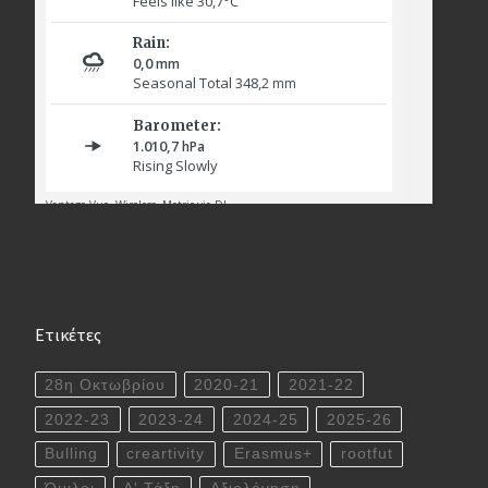
Ετικέτες
28η Οκτωβρίου
2020-21
2021-22
2022-23
2023-24
2024-25
2025-26
Bulling
creartivity
Erasmus+
rootfut