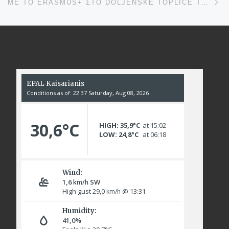
ΜΕ ΤΟ ERASMUS+ ΣΤΟ DOLJENSKE TOPLICE ΤΗΣ ΣΛΟΒΕΝΊΑΣ