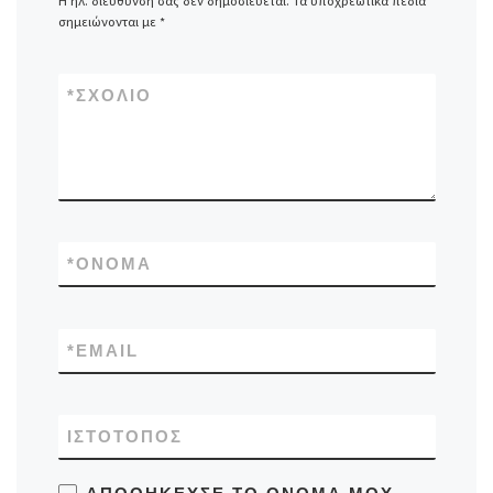
Η ηλ. διεύθυνση σας δεν δημοσιεύεται.
Τα υποχρεωτικά πεδία
σημειώνονται με
*
*
ΣΧΌΛΙΟ
*
ΌΝΟΜΑ
*
EMAIL
ΙΣΤΌΤΟΠΟΣ