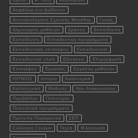
Όμιλοι
Α' Τάξη
Αξιολόγηση
Ασφάλεια στο Διαδίκτυο
Αυτοαξιολόγηση Σχολικής Μονάδας
Γονείς
Δημιουργίες μαθητών
Δράσεις
Εκπάιδευση
Εκπαίδευση
Εκπαιδευτικά προγράμματα
Εκπαιδευτικές επισκέψεις
Εκπαιδευτικοί
Εκπαιδευτικό υλικό
Εξετάσεις
Επιμόρφωση
Επισκέψεις
Εργασίες
Εργασίες μαθητών
ΙΟΥΝΙΟΣ
Ιστορία
Καλλιτεχικά
Καλλιτεχνικά
Μαθητές
Νέα-Ανακοινώσεις
Περιβάλλον
Πολιτισμός
Πολιτιστικά προγράμματα
Πρότυπα-Πειραματικά
ΣΕΠ
Σύλλογος Γονέων
Τέχνη
Φιλολογικά
Χριστούγεννα