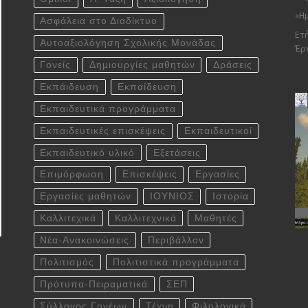
«Ημ
Ασφάλεια στο Διαδίκτυο
Ετή
Αυτοαξιολόγηση Σχολικής Μονάδας
Έρ
Γονείς
Δημιουργίες μαθητών
Δράσεις
Εκπάιδευση
Εκπαίδευση
Εκπαιδευτικά προγράμματα
Εκπαιδευτικές επισκέψεις
Εκπαιδευτικοί
Εκπαιδευτικό υλικό
Εξετάσεις
Επιμόρφωση
Επισκέψεις
Εργασίες
Εργασίες μαθητών
ΙΟΥΝΙΟΣ
Ιστορία
Καλλιτεχικά
Καλλιτεχνικά
Μαθητές
Νέα-Ανακοινώσεις
Περιβάλλον
Πολιτισμός
Πολιτιστικά προγράμματα
Πρότυπα-Πειραματικά
ΣΕΠ
Σύλλογος Γονέων
Τέχνη
Φιλολογικά