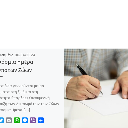
ιευμένο
06/04/2024
κόσμια Ημέρα
σποτων Ζώων
α ζώα γεννιούνται με ίσα
ώματα στη ζωή και στη
ότητα ύπαρξης» Οικουμενική
ρυξη των Δικαιωμάτων των Ζώων
κόσμια Ημέρα […]
T
E
W
M
V
Μ
w
m
h
e
i
ο