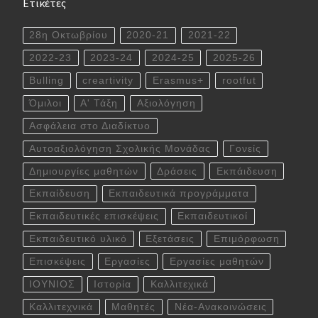
Ετικέτες
28η Οκτωβρίου
2020-21
2021-22
2022-23
2023-24
2024-25
2025-26
Bulling
creartivity
Erasmus+
rootfut
Όμιλοι
Α' Τάξη
Αξιολόγηση
Ασφάλεια στο Διαδίκτυο
Αυτοαξιολόγηση Σχολικής Μονάδας
Γονείς
Δημιουργίες μαθητών
Δράσεις
Εκπάιδευση
Εκπαίδευση
Εκπαιδευτικά προγράμματα
Εκπαιδευτικές επισκέψεις
Εκπαιδευτικοί
Εκπαιδευτικό υλικό
Εξετάσεις
Επιμόρφωση
Επισκέψεις
Εργασίες
Εργασίες μαθητών
ΙΟΥΝΙΟΣ
Ιστορία
Καλλιτεχικά
Καλλιτεχνικά
Μαθητές
Νέα-Ανακοινώσεις