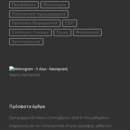
Περιβάλλον
Πολιτισμός
Πολιτιστικά προγράμματα
Πρότυπα-Πειραματικά
ΣΕΠ
Σύλλογος Γονέων
Τέχνη
Φιλολογικά
Χριστούγεννα
Καιρός Καισαριανή
Πρόσφατα άρθρα
Πρόγραμμα εξετάσεων Σεπτεμβρίου 2026 & Ύλη μαθημάτων
Ενημέρωση για την «Ηλεκτρονική Αίτηση εγγραφής, μαθητών/