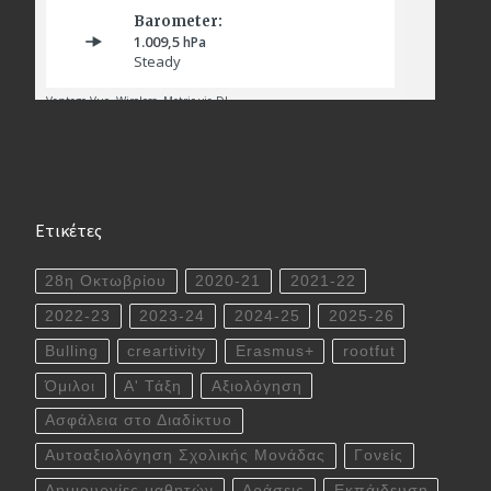
Ετικέτες
28η Οκτωβρίου
2020-21
2021-22
2022-23
2023-24
2024-25
2025-26
Bulling
creartivity
Erasmus+
rootfut
Όμιλοι
Α' Τάξη
Αξιολόγηση
Ασφάλεια στο Διαδίκτυο
Αυτοαξιολόγηση Σχολικής Μονάδας
Γονείς
Δημιουργίες μαθητών
Δράσεις
Εκπάιδευση