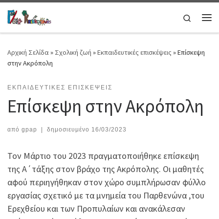
Μετάβαση στο περιεχόμενο
Search
Μεν
Αρχική Σελίδα
»
Σχολική ζωή
»
Εκπαιδευτικές επισκέψεις
»
Επίσκεψη
στην Ακρόπολη
ΕΚΠΑΙΔΕΥΤΙΚΈΣ ΕΠΙΣΚΈΨΕΙΣ
Επίσκεψη στην Ακρόπολη
από
gpap
|
δημοσιευμένο
16/03/2023
Τον Μάρτιο του 2023 πραγματοποιήθηκε επίσκεψη
της Α΄τάξης στον βράχο της Ακρόπολης. Οι μαθητές
αφού περιηγήθηκαν στον χώρο συμπλήρωσαν φύλλο
εργασίας σχετικό με τα μνημεία του Παρθενώνα ,του
Ερεχθείου και των Προπυλαίων και ανακάλεσαν