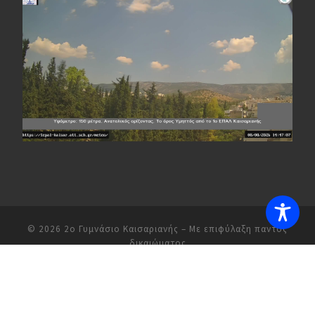
© 2026
2ο Γυμνάσιο Καισαριανής
– Με επιφύλαξη παντός
δικαιώματος
Υλοποιήθηκε από
WP
– Σχεδιασμένο με το
Customizr theme