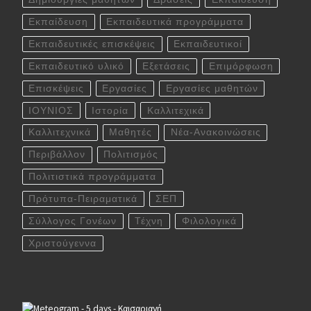
Εκπαίδευση
Εκπαιδευτικά προγράμματα
Εκπαιδευτικές επισκέψεις
Εκπαιδευτικοί
Εκπαιδευτικό υλικό
Εξετάσεις
Επιμόρφωση
Επισκέψεις
Εργασίες
Εργασίες μαθητών
ΙΟΥΝΙΟΣ
Ιστορία
Καλλιτεχικά
Καλλιτεχνικά
Μαθητές
Νέα-Ανακοινώσεις
Περιβάλλον
Πολιτισμός
Πολιτιστικά προγράμματα
Πρότυπα-Πειραματικά
ΣΕΠ
Σύλλογος Γονέων
Τέχνη
Φιλολογικά
Χριστούγεννα