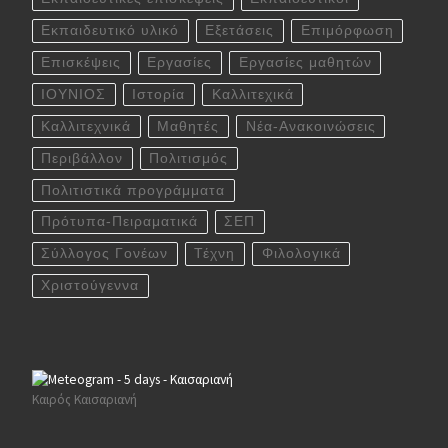
Εκπαιδευτικό υλικό
Εξετάσεις
Επιμόρφωση
Επισκέψεις
Εργασίες
Εργασίες μαθητών
ΙΟΥΝΙΟΣ
Ιστορία
Καλλιτεχικά
Καλλιτεχνικά
Μαθητές
Νέα-Ανακοινώσεις
Περιβάλλον
Πολιτισμός
Πολιτιστικά προγράμματα
Πρότυπα-Πειραματικά
ΣΕΠ
Σύλλογος Γονέων
Τέχνη
Φιλολογικά
Χριστούγεννα
Καιρός Καισαριανή