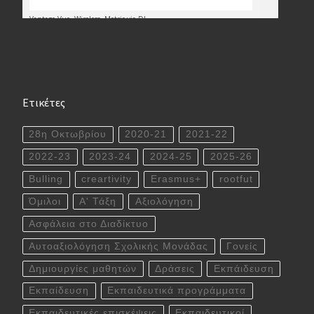
Ετικέτες
28η Οκτωβρίου
2020-21
2021-22
2022-23
2023-24
2024-25
2025-26
Bulling
creartivity
Erasmus+
rootfut
Όμιλοι
Α' Τάξη
Αξιολόγηση
Ασφάλεια στο Διαδίκτυο
Αυτοαξιολόγηση Σχολικής Μονάδας
Γονείς
Δημιουργίες μαθητών
Δράσεις
Εκπάιδευση
Εκπαίδευση
Εκπαιδευτικά προγράμματα
Εκπαιδευτικές επισκέψεις
Εκπαιδευτικοί