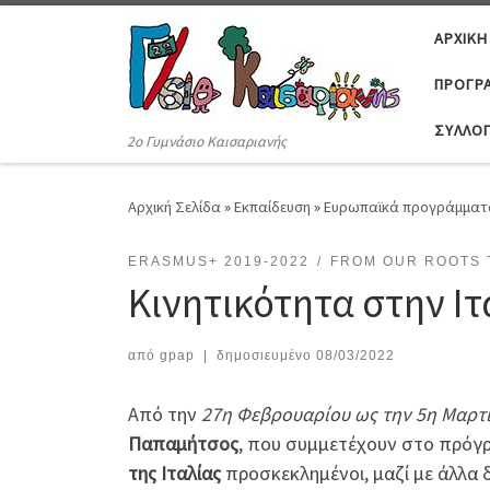
Μετάβαση στο περιεχόμενο
ΑΡΧΙΚΉ
ΠΡΟΓΡΆ
ΣΎΛΛΟ
2ο Γυμνάσιο Καισαριανής
Αρχική Σελίδα
»
Εκπαίδευση
»
Ευρωπαϊκά προγράμματ
ERASMUS+ 2019-2022
FROM OUR ROOTS 
Κινητικότητα στην Ιτ
από
gpap
|
δημοσιευμένο
08/03/2022
Από την
27η Φεβρουαρίου ως την 5η Μαρτί
Παπαμήτσος
, που συμμετέχουν στο πρό
της Ιταλίας
προσκεκλημένοι, μαζί με άλλα 