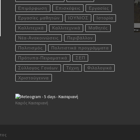
Επιμόρφωση
Επισκέψεις
Εργασίες
Εργασίες μαθητών
ΙΟΥΝΙΟΣ
Ιστορία
Καλλιτεχικά
Καλλιτεχνικά
Μαθητές
Νέα-Ανακοινώσεις
Περιβάλλον
Πολιτισμός
Πολιτιστικά προγράμματα
Πρότυπα-Πειραματικά
ΣΕΠ
Σύλλογος Γονέων
Τέχνη
Φιλολογικά
Χριστούγεννα
Καιρός Καισαριανή
ατος