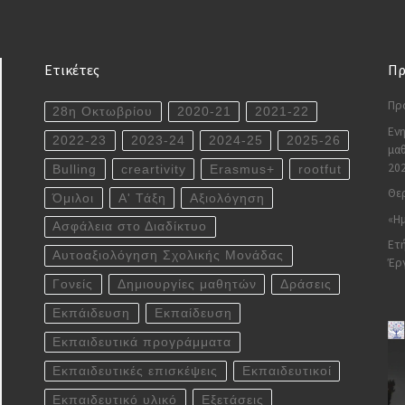
Ετικέτες
Πρ
Πρ
28η Οκτωβρίου
2020-21
2021-22
Ενη
2022-23
2023-24
2024-25
2025-26
μαθ
20
Bulling
creartivity
Erasmus+
rootfut
Θερ
Όμιλοι
Α' Τάξη
Αξιολόγηση
«Ημ
Ασφάλεια στο Διαδίκτυο
Ετή
Αυτοαξιολόγηση Σχολικής Μονάδας
Έρ
Γονείς
Δημιουργίες μαθητών
Δράσεις
Εκπάιδευση
Εκπαίδευση
Εκπαιδευτικά προγράμματα
Εκπαιδευτικές επισκέψεις
Εκπαιδευτικοί
Εκπαιδευτικό υλικό
Εξετάσεις