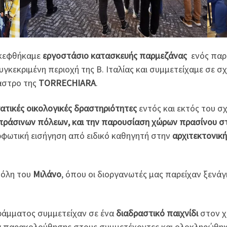
σκεφθήκαμε
εργοστάσιο κατασκευής παρμεζάνας
ενός παρ
κεκριμένη περιοχή της Β. Ιταλίας και συμμετείχαμε σε σ
άστρο της
TORRECHIARA
.
ατικές οικολογικές δραστηριότητες
εντός και εκτός του σχ
 πράσινων πόλεων, και την παρουσίαση χώρων πρασίνου στ
φωτική εισήγηση από ειδικό καθηγητή στην
αρχιτεκτονική
πόλη του
Μιλάνο
, όπου οι διοργανωτές μας παρείχαν ξενάγ
ράμματος συμμετείχαν σε ένα
διαδραστικό παιχνίδι
στον χ
α παρακολούθησης στους συμμετέχοντες και ολοκληρώθη