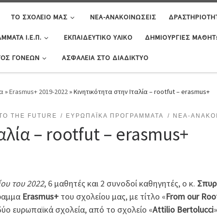
ΤΟ ΣΧΟΛΕΊΟ ΜΑΣ
ΝΈΑ-ΑΝΑΚΟΙΝΏΣΕΙΣ
ΔΡΑΣΤΗΡΙΌΤΗ
ΜΜΑΤΑ Ι.Ε.Π.
ΕΚΠΑΙΔΕΥΤΙΚΌ ΥΛΙΚΌ
ΔΗΜΙΟΥΡΓΊΕΣ ΜΑΘΗ
ΓΟΣ ΓΟΝΈΩΝ
ΑΣΦΆΛΕΙΑ ΣΤΟ ΔΙΑΔΊΚΤΥΟ
α
»
Erasmus+ 2019-2022
»
Κινητικότητα στην Ιταλία – rootfut – erasmus+
TO THE FUTURE
ΕΥΡΩΠΑΪΚΆ ΠΡΟΓΡΆΜΜΑΤΑ
ΝΈΑ-ΑΝΑΚΟ
αλία – rootfut – erasmus+
ου του 2022
, 6 μαθητές και 2 συνοδοί καθηγητές, ο κ.
Σπυρ
γραμμα
Erasmus+
του σχολείου μας, με τίτλο «
From our Root
δύο ευρωπαϊκά σχολεία, από το σχολείο «
Attilio Bertolucci