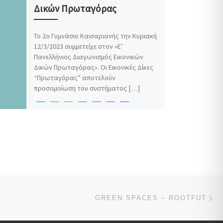
Δικών Πρωταγόρας
Το 2ο Γυμνάσιο Καισαριανής την Κυριακή
12/3/2023 συμμετείχε στον «Ε’
Πανελλήνιος Διαγωνισμός Εικονικών
Δικών Πρωταγόρας». Οι Εικονικές Δίκες
“Πρωταγόρας” αποτελούν
προσομοίωση του συστήματος […]
F
T
E
W
M
V
Μ
a
w
m
h
e
i
ο
c
i
a
a
s
b
ι
e
t
i
t
s
e
ρ
b
t
l
s
e
r
α
o
e
A
n
σ
o
r
p
g
τ
k
p
e
ε
r
ί
Επ
τ
Ν
GREEN SPACES – ROOTFUT
ε