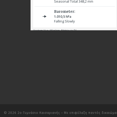
© 2026
2ο Γυμνάσιο Καισαριανής
– Με επιφύλαξη παντός δικαιώμ