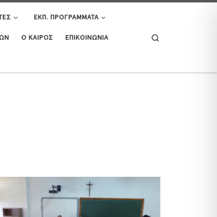
ΤΕΣ
ΕΚΠ. ΠΡΟΓΡΆΜΜΑΤΑ
Search
ΤΏΝ
Ο ΚΑΙΡΌΣ
ΕΠΙΚΟΙΝΩΝΊΑ