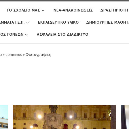
ΤΟ ΣΧΟΛΕΊΟ ΜΑΣ
ΝΈΑ-ΑΝΑΚΟΙΝΏΣΕΙΣ
ΔΡΑΣΤΗΡΙΌΤΗ
ΜΜΑΤΑ Ι.Ε.Π.
ΕΚΠΑΙΔΕΥΤΙΚΌ ΥΛΙΚΌ
ΔΗΜΙΟΥΡΓΊΕΣ ΜΑΘΗ
ΓΟΣ ΓΟΝΈΩΝ
ΑΣΦΆΛΕΙΑ ΣΤΟ ΔΙΑΔΊΚΤΥΟ
α
»
comenius
»
Φωτογραφίες