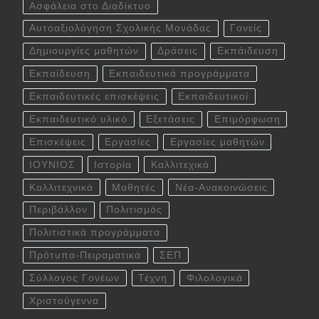
Ασφάλεια στο Διαδίκτυο
Αυτοαξιολόγηση Σχολικής Μονάδας
Γονείς
Δημιουργίες μαθητών
Δράσεις
Εκπάιδευση
Εκπαίδευση
Εκπαιδευτικά προγράμματα
Εκπαιδευτικές επισκέψεις
Εκπαιδευτικοί
Εκπαιδευτικό υλικό
Εξετάσεις
Επιμόρφωση
Επισκέψεις
Εργασίες
Εργασίες μαθητών
ΙΟΥΝΙΟΣ
Ιστορία
Καλλιτεχικά
Καλλιτεχνικά
Μαθητές
Νέα-Ανακοινώσεις
Περιβάλλον
Πολιτισμός
Πολιτιστικά προγράμματα
Πρότυπα-Πειραματικά
ΣΕΠ
Σύλλογος Γονέων
Τέχνη
Φιλολογικά
Χριστούγεννα