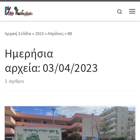
Μετάβαση στο περιεχόμενο
Search
Μεν
Αρχική Σελίδα
»
2023
»
Απρίλιος
»
03
Ημερήσια
αρχεία:
03/04/2023
1 άρθρο
ην Τρίτη 28/3/2023 ένα Κινητό Πράσινο Σημείο επισκέφθηκε το
σχολείο μας που συμμετέχει στο Πρόγραμμα Επιβράβευσης