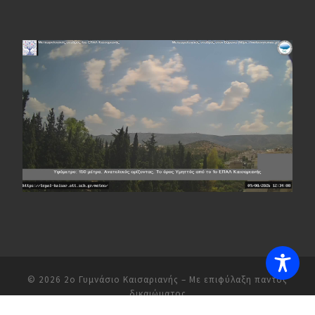
© 2026
2ο Γυμνάσιο Καισαριανής
– Με επιφύλαξη παντός
δικαιώματος
Υλοποιήθηκε από
WP
– Σχεδιασμένο με το
Customizr theme