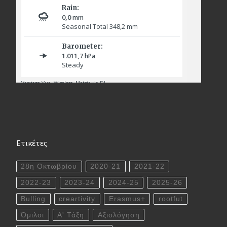
Ετικέτες
28η Οκτωβρίου
2020-21
2021-22
2022-23
2023-24
2024-25
2025-26
Bulling
creartivity
Erasmus+
rootfut
Όμιλοι
Α' Τάξη
Αξιολόγηση