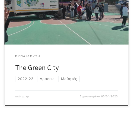
Ανακύκλωσης Πολιτών της ΠΕΡΙΦΕΡΕΙΑΣ ΑΤΤΙΚΗΣ το μεγαλύτερο
της Ευρώπης «The Green City». Την εκδήλωσή προλόγισε και
τίμησε ο Αντιπεριφερειάρχης Κεντρικού τομέα κ. Γεώργιος Βλάχος
Στη συνέχεια έγινε ενημέρωση των μαθητών σε ομάδες μας
(διάρκειας […]
ΕΚΠΑΊΔΕΥΣΗ
The Green City
2022-23
Δράσεις
Μαθητές
από
gpap
δημοσιευμένο
03/04/2023