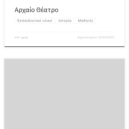
Αρχαίο Θέατρο
Εκπαιδευτικό υλικό
Ιστορία
Μαθητές
από
gpap
δημοσιευμένο
03/02/2023
2500 Years (culture.gov.gr)