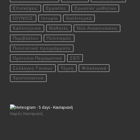
Επισκέψεις
Εργασίες
Εργασίες μαθητών
ΙΟΥΝΙΟΣ
Ιστορία
Καλλιτεχικά
Καλλιτεχνικά
Μαθητές
Νέα-Ανακοινώσεις
Περιβάλλον
Πολιτισμός
Πολιτιστικά προγράμματα
Πρότυπα-Πειραματικά
ΣΕΠ
Σύλλογος Γονέων
Τέχνη
Φιλολογικά
Χριστούγεννα
Καιρός Καισαριανή