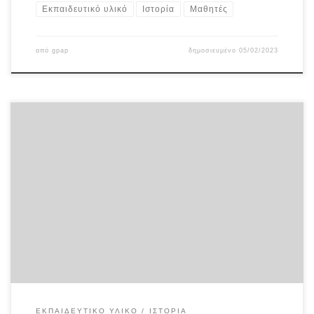
Εκπαιδευτικό υλικό
Ιστορία
Μαθητές
από
gpap
δημοσιευμένο
05/02/2023
Αρχαίο Θέατρο στον Κύκλο του Χρόνου (culture.gr)
ΕΚΠΑΙΔΕΥΤΙΚΌ ΥΛΙΚΌ
ΙΣΤΟΡΊΑ