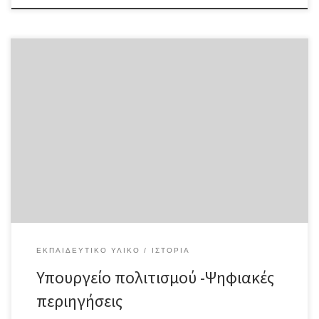
https://www.youtube.com/@user-fh8bu6zk8c/featured
ΕΚΠΑΙΔΕΥΤΙΚΌ ΥΛΙΚΌ
ΙΣΤΟΡΊΑ
Υπουργείο πολιτισμού -Ψηφιακές
περιηγήσεις