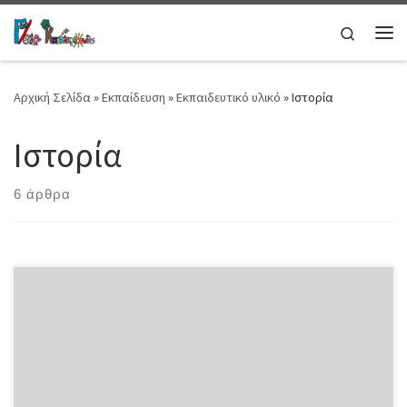
Μετάβαση στο περιεχόμενο
Search
Μεν
Αρχική Σελίδα
»
Εκπαίδευση
»
Εκπαιδευτικό υλικό
»
Ιστορία
Ιστορία
6 άρθρα
Αθηναϊκή Δημοκρατία (athenian-democracy.gr)