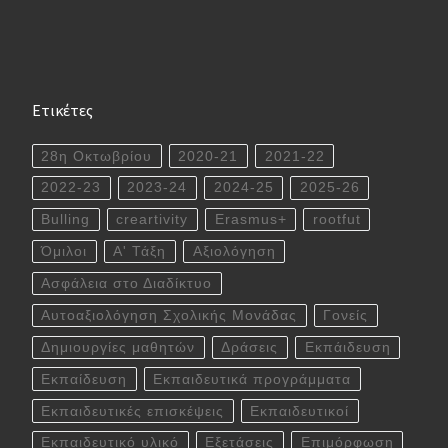
Ετικέτες
28η Οκτωβρίου
2020-21
2021-22
2022-23
2023-24
2024-25
2025-26
Bulling
creartivity
Erasmus+
rootfut
Όμιλοι
Α' Τάξη
Αξιολόγηση
Ασφάλεια στο Διαδίκτυο
Αυτοαξιολόγηση Σχολικής Μονάδας
Γονείς
Δημιουργίες μαθητών
Δράσεις
Εκπάιδευση
Εκπαίδευση
Εκπαιδευτικά προγράμματα
Εκπαιδευτικές επισκέψεις
Εκπαιδευτικοί
Εκπαιδευτικό υλικό
Εξετάσεις
Επιμόρφωση