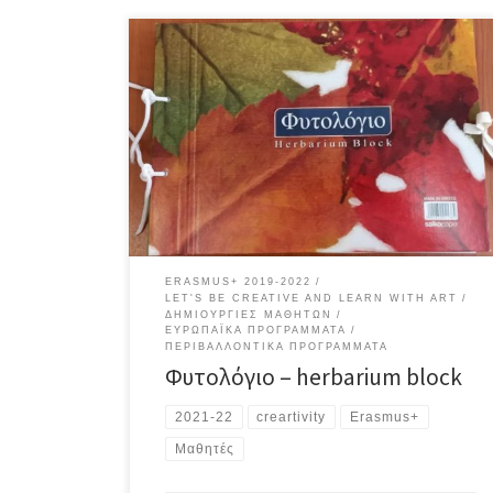
Εξερευνώντας φυτά στο δάσος με την βοήθεια μιας
εφαρμογής Exploring plants in the forest with an app
ERASMUS+ 2019-2022
LET'S BE CREATIVE AND LEARN WITH ART
ΔΗΜΙΟΥΡΓΊΕΣ ΜΑΘΗΤΏΝ
ΕΥΡΩΠΑΪΚΆ ΠΡΟΓΡΆΜΜΑΤΑ
ΠΕΡΙΒΑΛΛΟΝΤΙΚΆ ΠΡΟΓΡΆΜΜΑΤΑ
Φυτολόγιο – herbarium block
2021-22
creartivity
Erasmus+
Μαθητές