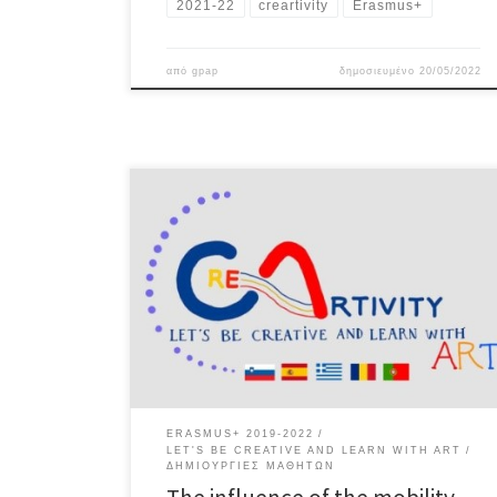
2021-22
creartivity
Erasmus+
από
gpap
δημοσιευμένο
20/05/2022
How did we use material from mobility in our schools
The visit to Kotsanas Museum gave the idea.Using
geometrical organs we constructed the board of the
game,we formed the playing pieces out of clay and
we played.. How aegean sea got that name – GREECE
The visit to Sounio reminded […]
ERASMUS+ 2019-2022
LET'S BE CREATIVE AND LEARN WITH ART
ΔΗΜΙΟΥΡΓΊΕΣ ΜΑΘΗΤΏΝ