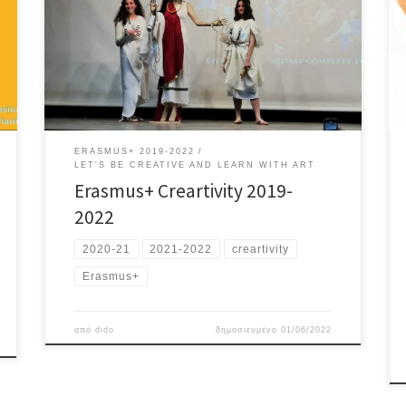
Our activities in the project
ERASMUS+ 2019-2022
LET'S BE CREATIVE AND LEARN WITH ART
Erasmus+ Creartivity 2019-
2022
2020-21
2021-2022
creartivity
Erasmus+
από
dido
δημοσιευμένο
01/06/2022