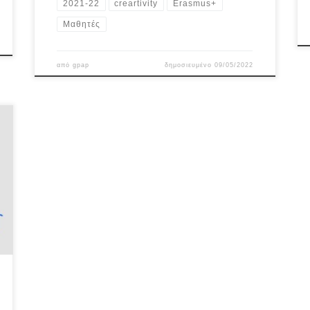
2021-22
creartivity
Erasmus+
Μαθητές
από
gpap
δημοσιευμένο
09/05/2022