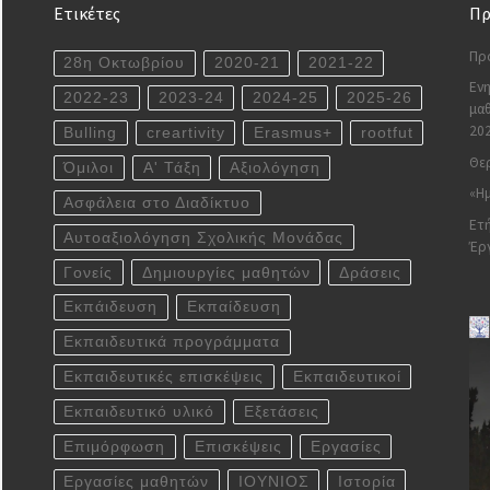
Ετικέτες
Πρ
Πρ
28η Οκτωβρίου
2020-21
2021-22
Ενη
2022-23
2023-24
2024-25
2025-26
μαθ
20
Bulling
creartivity
Erasmus+
rootfut
Θερ
Όμιλοι
Α' Τάξη
Αξιολόγηση
«Ημ
Ασφάλεια στο Διαδίκτυο
Ετή
Αυτοαξιολόγηση Σχολικής Μονάδας
Έρ
Γονείς
Δημιουργίες μαθητών
Δράσεις
Εκπάιδευση
Εκπαίδευση
Εκπαιδευτικά προγράμματα
Εκπαιδευτικές επισκέψεις
Εκπαιδευτικοί
Εκπαιδευτικό υλικό
Εξετάσεις
Επιμόρφωση
Επισκέψεις
Εργασίες
Εργασίες μαθητών
ΙΟΥΝΙΟΣ
Ιστορία