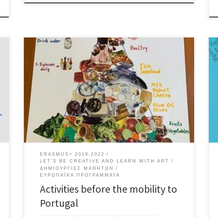
–Mediterranean diet pyramid
ERASMUS+ 2019-2022
LET'S BE CREATIVE AND LEARN WITH ART
ΔΗΜΙΟΥΡΓΊΕΣ ΜΑΘΗΤΏΝ
ΕΥΡΩΠΑΪΚΆ ΠΡΟΓΡΆΜΜΑΤΑ
Activities before the mobility to
Portugal