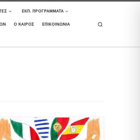
ΤΕΣ
ΕΚΠ. ΠΡΟΓΡΆΜΜΑΤΑ
Search
ΤΏΝ
Ο ΚΑΙΡΌΣ
ΕΠΙΚΟΙΝΩΝΊΑ
Κατά το χρονικό διάστημα από τις 22/5/22 έως και τις
27/5/22, η Ελληνική ομάδα Erasmus+ του