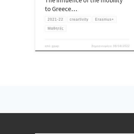
The influence of the mobility
to Greece…
2021-22
creartivity
Erasmus+
Μαθητές
από
gpap
δημοσιευμένο
06/04/2022
Πλοήγηση άρθρων