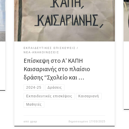
καθηγητές, οργάνωσε μια επίσκεψη στο Α‘ ΚΑΠΗ
Καισαριανής. Μας υποδέχθηκαν με χαμόγελα και
κεράσματα στον όμορφα διακοσμημένο και ζεστό
χώρο τους. Στη συνέχεια οι μαθητές άκουσαν
προσεχτικά από την υπεύθυνη των ΚΑΠΗ Καισαριανής
κα. […]
ΕΚΠΑΙΔΕΥΤΙΚΈΣ ΕΠΙΣΚΈΨΕΙΣ
ΝΈΑ-ΑΝΑΚΟΙΝΏΣΕΙΣ
Επίσκεψη στο Α’ ΚΑΠΗ
Καισαριανής στο πλαίσιο
δράσης “Σχολείο και …
2024-25
Δράσεις
Εκπαιδευτικές επισκέψεις
Καισαριανή
Μαθητές
από
gpap
δημοσιευμένο
17/03/2025