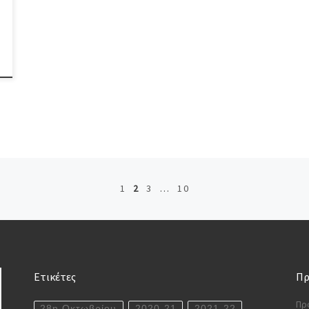
1
2
3
…
10
Ετικέτες
Πρ
Πρ
28η Οκτωβρίου
2020-21
2021-22