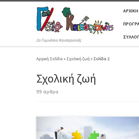
Μετάβαση στο περιεχόμενο
ΑΡΧΙΚΉ
ΠΡΟΓΡΆ
ΣΎΛΛΟ
2ο Γυμνάσιο Καισαριανής
Αρχική Σελίδα
»
Σχολική ζωή
»
Σελίδα 2
Σχολική ζωή
99 άρθρα
Την Τετάρτη 26 Μαρτίου 2025, οι μαθητές της Γ’
Γυμνασίου επισκέφθηκαν το 1οΕΠΑΛ Καισαριανής
προκειμένου να ενημερωθούν για τις επιλογές