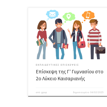
Την Παρασκευή, 24 Ιανουαρίου 2024, κατά την 7η
διδακτική ώρα, οι μαθητές της Γ’ Γυμνασίου
επισκέφθηκαν το 2ο Λύκειο Καισαριανής για μια πρώτη
γνωριμία με το νέο περιβάλλον που θα αποτελέσει το
επόμενο στάδιο της εκπαιδευτικής τους πορείας.Στην
παρουσίαση που πραγματοποιήθηκε από την
Διευθύντρια του 2ου ΓΕΛ Καισαριανής έγινε λόγος […]
ΕΚΠΑΙΔΕΥΤΙΚΈΣ ΕΠΙΣΚΈΨΕΙΣ
Επίσκεψη της Γ’ Γυμνασίου στο
2ο Λύκειο Καισαριανής
από
gpap
δημοσιευμένο
04/02/2025