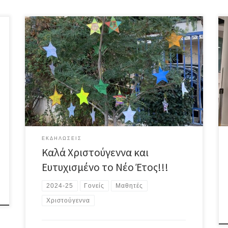
Ας είναι αυτές οι γιορτές γεμάτες αγάπη, ειρήνη,
πολλά χαμόγελα και όμορφες στιγμές με τους
αγαπημένους σας!Καλά Χριστούγεννα και Ευτυχισμένο
το Νέο Έτος!!!
ΕΚΔΗΛΏΣΕΙΣ
Καλά Χριστούγεννα και
Ευτυχισμένο το Νέο Έτος!!!
2024-25
Γονείς
Μαθητές
Χριστούγεννα