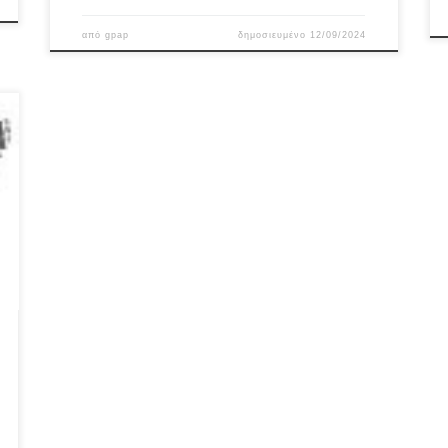
από
gpap
δημοσιευμένο
12/09/2024