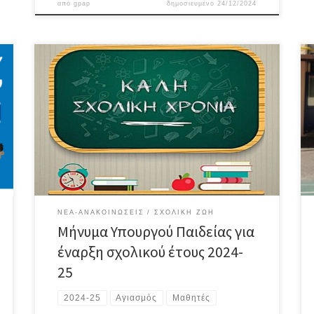
από
gpap
δημοσιευμένο
24/12/2024
ΝΈΑ-ΑΝΑΚΟΙΝΏΣΕΙΣ
ΣΧΟΛΙΚΉ ΖΩΉ
Μήνυμα Υπουργού Παιδείας για
έναρξη σχολικού έτους 2024-
25
2024-25
Αγιασμός
Μαθητές