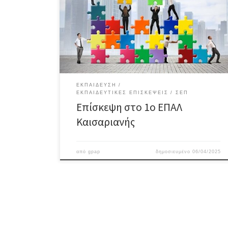
τηςεπαγγελματικής εκπαίδευσης, μετά το
Γυμνάσιο.Κατά την άφιξή τους, υποδέχτηκαν τους
μαθητές και τους συνοδούς καθηγητέςεκπαιδευτικοί
του σχολείου, οι οποίοι παρουσίασαν τη δομή και τη
λειτουργία τουΕΠΑΛ. Στη συνέχεια,
πραγματοποιήθηκε ξενάγηση […]
ΕΚΠΑΊΔΕΥΣΗ
ΕΚΠΑΙΔΕΥΤΙΚΈΣ ΕΠΙΣΚΈΨΕΙΣ
ΣΕΠ
Επίσκεψη στο 1ο ΕΠΑΛ
Καισαριανής
από
gpap
δημοσιευμένο
06/04/2025