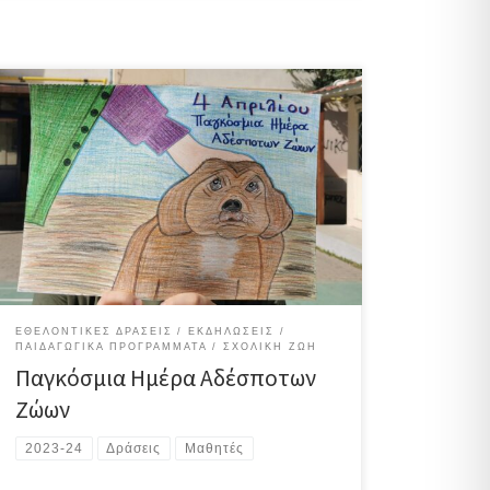
«Όλα τα ζώα γεννιούνται με ίσα δικαιώματα στη ζωή
και στη δυνατότητα ύπαρξης» Οικουμενική Διακήρυξη
των Δικαιωμάτων των Ζώων Η Παγκόσμια Ημέρα
Αδεσπότων Ζώων καθιερώθηκε με πρωτοβουλία των
ολλανδικών φιλοζωικών οργανώσεων το 2010 για την
ευαισθητοποίηση της διεθνούς κοινότητας σχετικά με
την τύχη των 600 εκατομμυρίων αδέσποτων ζώων
που υπολογίζεται […]
ΕΘΕΛΟΝΤΙΚΈΣ ΔΡΆΣΕΙΣ
ΕΚΔΗΛΏΣΕΙΣ
ΠΑΙΔΑΓΩΓΙΚΆ ΠΡΟΓΡΆΜΜΑΤΑ
ΣΧΟΛΙΚΉ ΖΩΉ
Παγκόσμια Ημέρα Αδέσποτων
Ζώων
2023-24
Δράσεις
Μαθητές