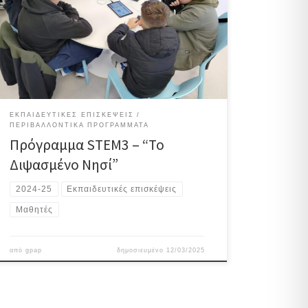
Φυσικής Ιστορίας Γουλανδρή προκειμένου να
συμμετάσχουν σε πρόγραμμα stem3 με τίτλο «Το
διψασμένο νησί»Κύριος στόχος της Δραστηριότητας
STEM3 ήταν να κατανοήσουν οι μαθητές του
Γυμνασίου ότι, στις περιοχές όπου η βροχόπτωση
είναι ελάχιστη ή ανύπαρκτη, […]
ΕΚΠΑΙΔΕΥΤΙΚΈΣ ΕΠΙΣΚΈΨΕΙΣ
ΠΕΡΙΒΑΛΛΟΝΤΙΚΆ ΠΡΟΓΡΆΜΜΑΤΑ
Πρόγραμμα STEM3 – “Το
Διψασμένο Νησί”
2024-25
Εκπαιδευτικές επισκέψεις
Μαθητές
από
gpap
δημοσιευμένο
12/03/2025