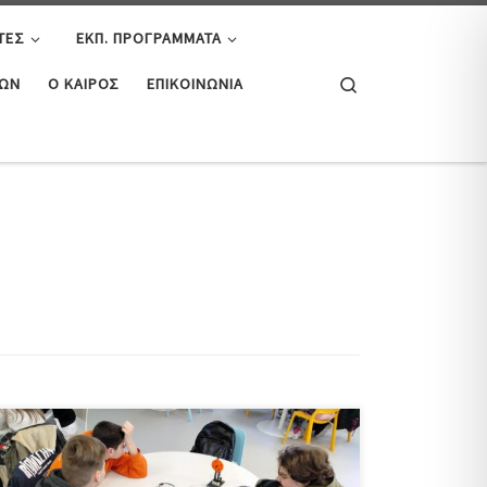
ΤΕΣ
ΕΚΠ. ΠΡΟΓΡΆΜΜΑΤΑ
Search
ΤΏΝ
Ο ΚΑΙΡΌΣ
ΕΠΙΚΟΙΝΩΝΊΑ
Οι μαθητές της Α’ Γυμνασίου του σχολείου μας στις 6
/3/2025 πραγματοποίησαν επίσκεψη στο Μουσείο