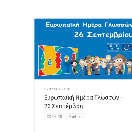
Το τμήμα Γ3 του σχολείου μας συμμετέχει στο
διαγωνισμό Γλώσσες για την Ειρήνη με την δημιουργία
μιας αφίσας. Ο διαγωνισμό αποτελεί μία πρωτοβουλία
του Συμβούλιο της Ευρώπης μαζί με την Ευρωπαϊκή
Επιτροπή. Το μήνυμα των μαθητών μας: Οι γλώσσες
αποτελούν ένα ισχυρό εργαλείο σύνδεσης μεταξύ των
λαών. Μέσω αυτών εκφράζουμε […]
ΣΧΟΛΙΚΉ ΖΩΉ
Ευρωπαϊκή Ημέρα Γλωσσών –
26 Σεπτέμβρη
2024-25
Μαθητές