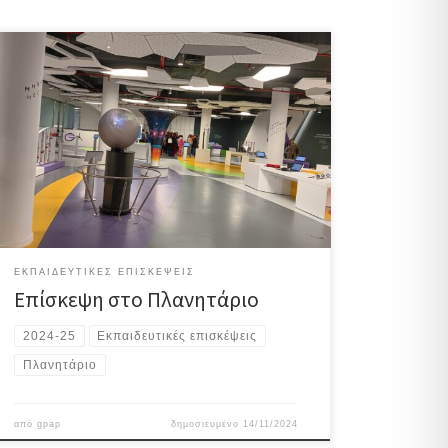
Στις 13 Νοεμβρίου 2024, οι μαθητές της Γ’ Γυμνασίου
πραγματοποίησαν μια εκπαιδευτική επίσκεψη στο
Πλανητάριο. Στη διάρκεια της επίσκεψής τους,
παρακολούθησαν την παρουσίαση «Η Ιστορία της
Γης». Μέσα από πλούσια γραφικά και σύγχρονα
οπτικοακουστικά μέσα, οι μαθητές ταξίδεψαν πίσω
στον χρόνο και παρακολούθησαν την εξέλιξη του
πλανήτη μας, από τη […]
ΕΚΠΑΙΔΕΥΤΙΚΈΣ ΕΠΙΣΚΈΨΕΙΣ
Επίσκεψη στο Πλανητάριο
2024-25
Εκπαιδευτικές επισκέψεις
Πλανητάριο
από
gpap
δημοσιευμένο
14/11/2024