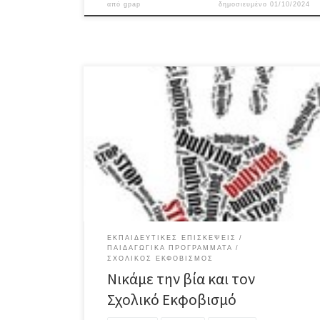
από
gpap
δημοσιευμένο
01/10/2024
Στις 22/2/2024 τα τμήματα Γ1 και Γ4 του 2ου
Γυμνασίου Καισαριανής με τους συνοδούς καθηγητές
επισκέφθηκαν τον κινηματογράφο Αθήναιον για να
παρακολουθήσουν την διαδραστική ταινία «Νικάμε τη
βία και το σχολικό εκφοβισμό».Οι μαθητές- θεατές με
ειδικά γυαλιά 3D και τα τηλεχειριστήριά τους
συμμετείχαν διαδραστικά και τους δόθηκε η
δυνατότητα να […]
ΕΚΠΑΙΔΕΥΤΙΚΈΣ ΕΠΙΣΚΈΨΕΙΣ
ΠΑΙΔΑΓΩΓΙΚΆ ΠΡΟΓΡΆΜΜΑΤΑ
ΣΧΟΛΙΚΌΣ ΕΚΦΟΒΙΣΜΌΣ
Νικάμε την βία και τον
Σχολικό Εκφοβισμό