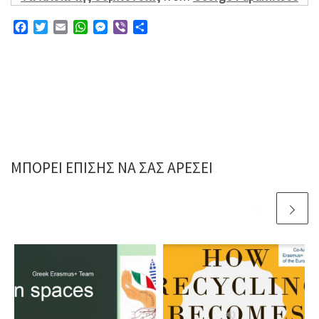
F
T
E
W
M
V
Μ
a
w
m
h
e
i
ο
c
i
a
a
s
b
ι
e
t
i
t
s
e
ρ
b
t
l
s
e
r
α
o
e
A
n
σ
o
r
p
g
τ
k
p
e
ε
r
ί
τ
ΜΠΟΡΕΊ ΕΠΊΣΗΣ ΝΑ ΣΑΣ ΑΡΈΣΕΙ
ε