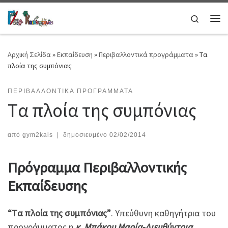
Μετάβαση στο περιεχόμενο
Search
Μεν
Αρχική Σελίδα
»
Εκπαίδευση
»
Περιβαλλοντικά προγράμματα
»
Tα
πλοία της συμπόνιας
ΠΕΡΙΒΑΛΛΟΝΤΙΚΆ ΠΡΟΓΡΆΜΜΑΤΑ
Tα πλοία της συμπόνιας
από
gym2kais
|
δημοσιευμένο
02/02/2014
Πρόγραμμα Περιβαλλοντικής
Εκπαίδευσης
“Tα πλοία της συμπόνιας”
. Υπεύθυνη καθηγήτρια του
προγράμματος η
κ. Μπάκου Μαρία-Διευθύντρια
,