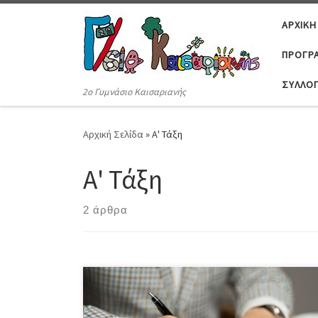
Μετάβαση στο περιεχόμενο
ΑΡΧΙΚΉ
ΠΡΟΓΡΆ
ΣΎΛΛΟ
2ο Γυμνάσιο Καισαριανής
Αρχική Σελίδα
»
Α' Τάξη
Α' Τάξη
2 άρθρα
ΠΡΟΣ ΤΟΥΣ ΓΟΝΕΙΣ ΚΑΙ ΚΗΔΕΜΟΝΕΣ ΤΩΝ ΜΑΘΗΤΩΝ/
ΤΡΙΩΝ ΠΟΥ ΘΑ ΦΟΙΤΗΣΟΥΝ ΣΤΗΝ Α’ ΤΑΞΗ ΓΥΜΝΑΣΙΟΥ