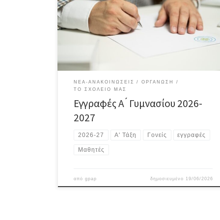
Οι γονείς/κηδεμόνες των μαθητών που θα φοιτήσουν
στην Α΄ Γυμνασίου το σχολικό έτος 2026-2027 πρέπει
πριν την έναρξη των μαθημάτων να προσκομίσουν ή
να προωθήσουν ηλεκτρονικά στο σχολείο αφού
προηγουμένως έχουν υπογραφεί, τα παρακάτω
δικαιολογητικά: Το […]
ΝΈΑ-ΑΝΑΚΟΙΝΏΣΕΙΣ
ΟΡΓΆΝΩΣΗ
ΤΟ ΣΧΟΛΕΊΟ ΜΑΣ
Εγγραφές Α ́ Γυμνασίου 2026-
2027
2026-27
Α' Τάξη
Γονείς
εγγραφές
Μαθητές
από
gpap
δημοσιευμένο
19/06/2026