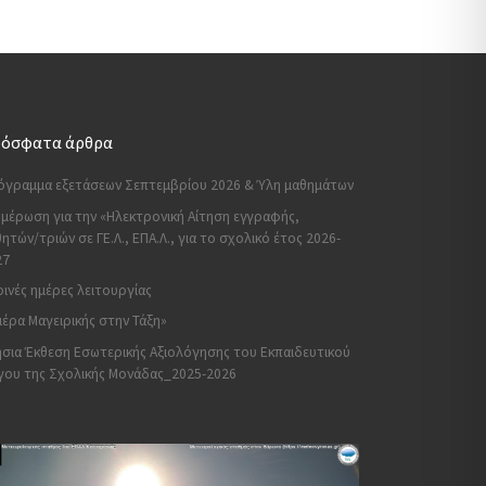
όσφατα άρθρα
όγραμμα εξετάσεων Σεπτεμβρίου 2026 & Ύλη μαθημάτων
μέρωση για την «Ηλεκτρονική Αίτηση εγγραφής,
ητών/τριών σε ΓΕ.Λ., ΕΠΑ.Λ., για το σχολικό έτος 2026-
27
ινές ημέρες λειτουργίας
έρα Μαγειρικής στην Τάξη»
σια Έκθεση Εσωτερικής Αξιολόγησης του Εκπαιδευτικού
γου της Σχολικής Μονάδας_2025-2026