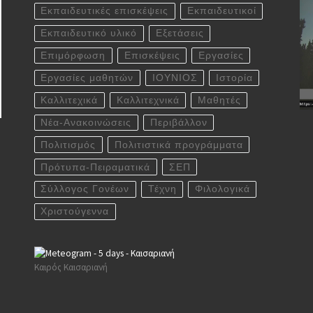
Εκπαιδευτικές επισκέψεις
Εκπαιδευτικοί
Εκπαιδευτικό υλικό
Εξετάσεις
Επιμόρφωση
Επισκέψεις
Εργασίες
Εργασίες μαθητών
ΙΟΥΝΙΟΣ
Ιστορία
Καλλιτεχικά
Καλλιτεχνικά
Μαθητές
Νέα-Ανακοινώσεις
Περιβάλλον
Πολιτισμός
Πολιτιστικά προγράμματα
Πρότυπα-Πειραματικά
ΣΕΠ
Σύλλογος Γονέων
Τέχνη
Φιλολογικά
Χριστούγεννα
Καιρός Καισαριανή