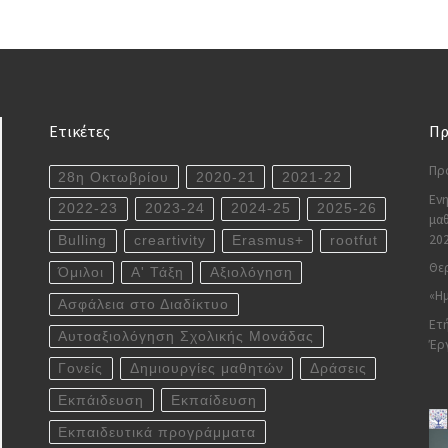
Ετικέτες
Πρ
Πρ
28η Οκτωβρίου
2020-21
2021-22
Ενη
2022-23
2023-24
2024-25
2025-26
μαθ
20
Bulling
creartivity
Erasmus+
rootfut
Θερ
Όμιλοι
Α' Τάξη
Αξιολόγηση
«Ημ
Ασφάλεια στο Διαδίκτυο
Ετή
Αυτοαξιολόγηση Σχολικής Μονάδας
Έρ
Γονείς
Δημιουργίες μαθητών
Δράσεις
Εκπάιδευση
Εκπαίδευση
Εκπαιδευτικά προγράμματα