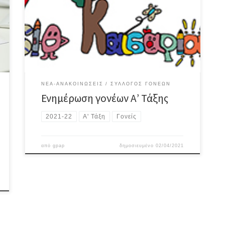
2021 και ώρα 17:30 στο χώρο του 2ου Γυμνασίου
Καισαριανής για να σας ενημερώσουμε σχετικά με τη
λειτουργία του σχολείου και τη φοίτηση των παιδιών
σας. Στη συνάντηση θα είναι παρούσα και η κα
Μαρκουίζου […]
ΝΈΑ-ΑΝΑΚΟΙΝΏΣΕΙΣ
ΣΎΛΛΟΓΟΣ ΓΟΝΈΩΝ
Ενημέρωση γονέων Α’ Τάξης
2021-22
Α' Τάξη
Γονείς
από
gpap
δημοσιευμένο
02/04/2021