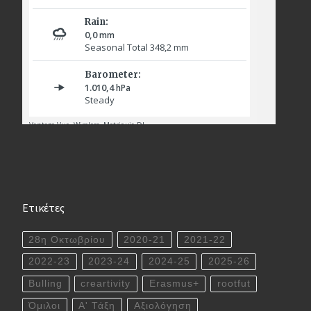
Ετικέτες
28η Οκτωβρίου
2020-21
2021-22
2022-23
2023-24
2024-25
2025-26
Bulling
creartivity
Erasmus+
rootfut
Όμιλοι
Α' Τάξη
Αξιολόγηση