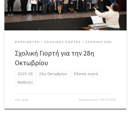
και καθηγητές/τριες αίθουσα, μαθητές, μαθήτριες και καθηγητής
του σχολείου μας με την καθοδήγηση και τον συντονισμό […]
ΕΚΠΑΊΔΕΥΣΗ
ΣΧΟΛΙΚΈΣ ΕΟΡΤΈΣ
ΣΧΟΛΙΚΉ ΖΩΉ
Σχολική Γιορτή για την 28η
Οκτωβρίου
2025-26
28η Οκτωβρίου
Εθνική εορτή
Μαθητές
από
gpap
δημοσιευμένο
04/11/2025