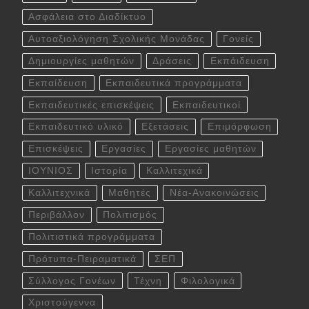
Ασφάλεια στο Διαδίκτυο
Αυτοαξιολόγηση Σχολικής Μονάδας
Γονείς
Δημιουργίες μαθητών
Δράσεις
Εκπάιδευση
Εκπαίδευση
Εκπαιδευτικά προγράμματα
Εκπαιδευτικές επισκέψεις
Εκπαιδευτικοί
Εκπαιδευτικό υλικό
Εξετάσεις
Επιμόρφωση
Επισκέψεις
Εργασίες
Εργασίες μαθητών
ΙΟΥΝΙΟΣ
Ιστορία
Καλλιτεχικά
Καλλιτεχνικά
Μαθητές
Νέα-Ανακοινώσεις
Περιβάλλον
Πολιτισμός
Πολιτιστικά προγράμματα
Πρότυπα-Πειραματικά
ΣΕΠ
Σύλλογος Γονέων
Τέχνη
Φιλολογικά
Χριστούγεννα