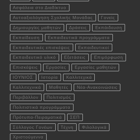
Ασφάλεια στο Διαδίκτυο
Αυτοαξιολόγηση Σχολικής Μονάδας
Γονείς
Δημιουργίες μαθητών
Δράσεις
Εκπάιδευση
Εκπαίδευση
Εκπαιδευτικά προγράμματα
Εκπαιδευτικές επισκέψεις
Εκπαιδευτικοί
Εκπαιδευτικό υλικό
Εξετάσεις
Επιμόρφωση
Επισκέψεις
Εργασίες
Εργασίες μαθητών
ΙΟΥΝΙΟΣ
Ιστορία
Καλλιτεχικά
Καλλιτεχνικά
Μαθητές
Νέα-Ανακοινώσεις
Περιβάλλον
Πολιτισμός
Πολιτιστικά προγράμματα
Πρότυπα-Πειραματικά
ΣΕΠ
Σύλλογος Γονέων
Τέχνη
Φιλολογικά
Χριστούγεννα