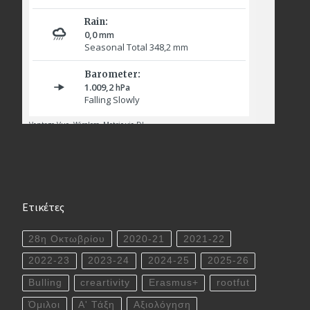
Ετικέτες
28η Οκτωβρίου
2020-21
2021-22
2022-23
2023-24
2024-25
2025-26
Bulling
creartivity
Erasmus+
rootfut
Όμιλοι
Α' Τάξη
Αξιολόγηση