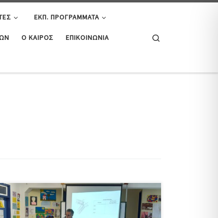
ΤΕΣ
ΕΚΠ. ΠΡΟΓΡΆΜΜΑΤΑ
Search
ΤΏΝ
Ο ΚΑΙΡΌΣ
ΕΠΙΚΟΙΝΩΝΊΑ
Στις 2 Μαΐου 2023 πραγματοποιήθηκε στον χώρο του
σχολείου μας, εκδήλωση με στόχο την πληροφόρηση