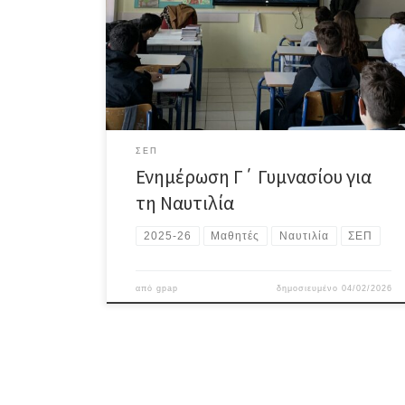
‘Young Executives Shipping Forum’ στο πλαίσιο του
εγκεκριμένου προγράμματος από το ΥΠΑΙΘΑ, ‘Yes Tour
to Schools’. Οι μαθητές/τριες της Γ΄ Γυμνασίου
ενημερώθηκαν για την ελληνική ναυτιλία και τις
εντυπωσιακές επιδόσεις της, τα επαγγέλματα που […]
ΣΕΠ
Ενημέρωση Γ΄ Γυμνασίου για
τη Ναυτιλία
2025-26
Μαθητές
Ναυτιλία
ΣΕΠ
από
gpap
δημοσιευμένο
04/02/2026