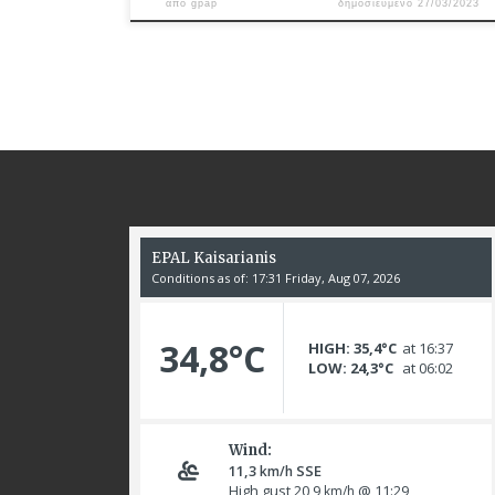
από
gpap
δημοσιευμένο
27/03/2023