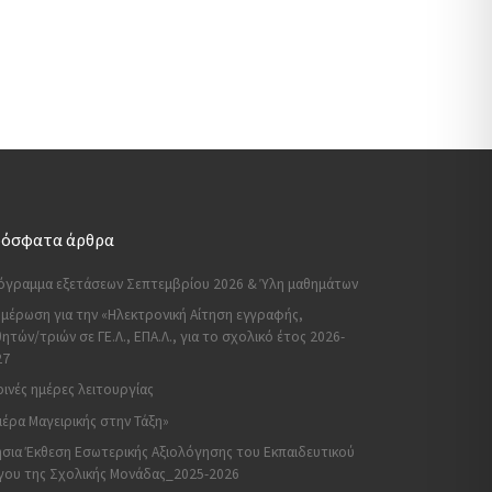
όσφατα άρθρα
όγραμμα εξετάσεων Σεπτεμβρίου 2026 & Ύλη μαθημάτων
μέρωση για την «Ηλεκτρονική Αίτηση εγγραφής,
ητών/τριών σε ΓΕ.Λ., ΕΠΑ.Λ., για το σχολικό έτος 2026-
27
ινές ημέρες λειτουργίας
έρα Μαγειρικής στην Τάξη»
σια Έκθεση Εσωτερικής Αξιολόγησης του Εκπαιδευτικού
γου της Σχολικής Μονάδας_2025-2026