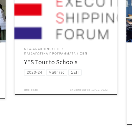
Executives Shipping Forum’ στο πλαίσιο του
εγκεκριμένου προγράμματος από το ΥΠΑΙΘΑ, ‘Yes Tour
to Schools’. Μίλησαν στους μαθητές / μαθήτριες της Γ΄
Γυμνασίου, παρουσιάζοντας την ελληνική ναυτιλία,
τον θαλάσσιο τουρισμό καθώς και τις σπουδές και τα
επαγγέλματα […]
ΝΈΑ-ΑΝΑΚΟΙΝΏΣΕΙΣ
ΠΑΙΔΑΓΩΓΙΚΆ ΠΡΟΓΡΆΜΜΑΤΑ
ΣΕΠ
YES Tour to Schools
2023-24
Μαθητές
ΣΕΠ
από
gpap
δημοσιευμένο
13/12/2023