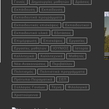
Γονείς
Δημιουργίες μαθητών
Δράσεις
Εκπάιδευση
Εκπαίδευση
Εκπαιδευτικά προγράμματα
Εκπαιδευτικές επισκέψεις
Εκπαιδευτικοί
Εκπαιδευτικό υλικό
Εξετάσεις
Επιμόρφωση
Επισκέψεις
Εργασίες
Εργασίες μαθητών
ΙΟΥΝΙΟΣ
Ιστορία
Καλλιτεχικά
Καλλιτεχνικά
Μαθητές
Νέα-Ανακοινώσεις
Περιβάλλον
Πολιτισμός
Πολιτιστικά προγράμματα
Πρότυπα-Πειραματικά
ΣΕΠ
Σύλλογος Γονέων
Τέχνη
Φιλολογικά
Χριστούγεννα