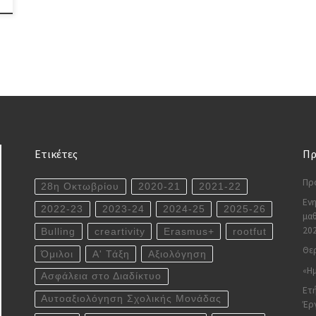
Ετικέτες
Πρ
Πρ
28η Οκτωβρίου
2020-21
2021-22
Ενη
2022-23
2023-24
2024-25
2025-26
μαθ
20
Bulling
creartivity
Erasmus+
rootfut
Θερ
Όμιλοι
Α' Τάξη
Αξιολόγηση
«Ημ
Ασφάλεια στο Διαδίκτυο
Ετή
Αυτοαξιολόγηση Σχολικής Μονάδας
Έρ