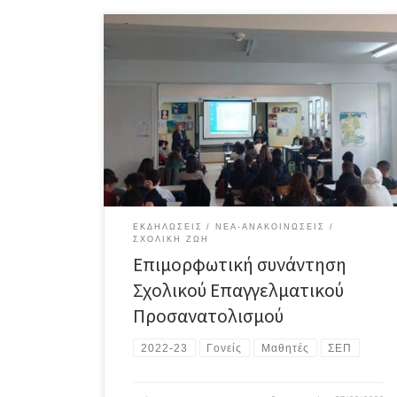
Στις 15/3/2023, είχαμε τη χαρά να υποδεχτούμε στο
σχολείο μας την κα Κοτσιαφίτου Αναστασία, Υπεύθυνη
Σχολικού Επαγγελματικού Προσανατολισμού της ΔΔΕ
Α΄ Αθήνας. Η επίσκεψη έγινε στο πλαίσιο των δράσεων
που έχει οργανώσει ομάδα εκπαιδευτικών του 2ου
Γυμνασίου Καισαριανής, με σκοπό να βοηθηθούν οι
μαθητές της Γ΄ Γυμνασίου στην επιλογή του […]
ΕΚΔΗΛΏΣΕΙΣ
ΝΈΑ-ΑΝΑΚΟΙΝΏΣΕΙΣ
ΣΧΟΛΙΚΉ ΖΩΉ
Επιμορφωτική συνάντηση
Σχολικού Επαγγελματικού
Προσανατολισμού
2022-23
Γονείς
Μαθητές
ΣΕΠ