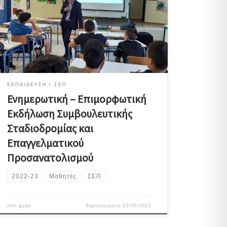
και την παροχή συμβουλευτικής υποστήριξης στους
μαθητές/τριες της Γ΄ Γυμνασίου αναφορικά με
ζητήματα Επαγγελματικού Προσανατολισμού. Η
εκδήλωση έγινε στο πλαίσιο υλοποίησης του σχεδίου
δράσης του σχολείου με τίτλο: «Διαδρομές μετά το
Γυμνάσιο». Εισηγητής ήταν ο […]
ΕΚΠΑΊΔΕΥΣΗ
ΣΕΠ
Ενημερωτική – Επιμορφωτική
Εκδήλωση Συμβουλευτικής
Σταδιοδρομίας και
Επαγγελματικού
Προσανατολισμού
2022-23
Μαθητές
ΣΕΠ
από
gpap
δημοσιευμένο
03/05/2023