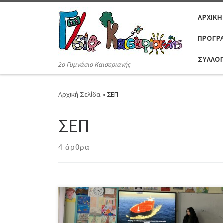
Μετάβαση στο περιεχόμενο
ΑΡΧΙΚΉ
ΠΡΟΓΡΆ
ΣΎΛΛΟ
2ο Γυμνάσιο Καισαριανής
Αρχική Σελίδα
»
ΣΕΠ
ΣΕΠ
4 άρθρα
Την Τρίτη, 3 Φεβρουαρίου 2026, είχαμε τη χαρά να
υποδεχτούμε στο σχολείο μας μία εκπρόσωπο του