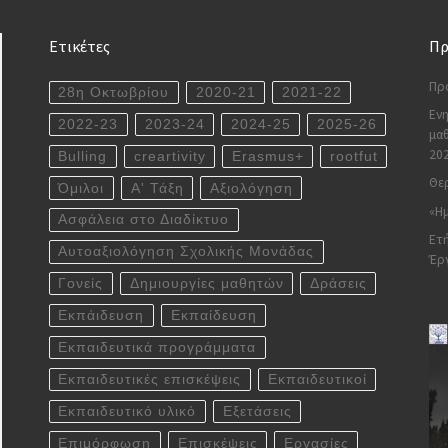
Ετικέτες
Πρ
Πρ
28η Οκτωβρίου
2020-21
2021-22
Ενη
2022-23
2023-24
2024-25
2025-26
μαθ
20
Bulling
creartivity
Erasmus+
rootfut
Θερ
Όμιλοι
Α' Τάξη
Αξιολόγηση
«Ημ
Ασφάλεια στο Διαδίκτυο
Ετή
Αυτοαξιολόγηση Σχολικής Μονάδας
Έρ
Γονείς
Δημιουργίες μαθητών
Δράσεις
Εκπάιδευση
Εκπαίδευση
Εκπαιδευτικά προγράμματα
Εκπαιδευτικές επισκέψεις
Εκπαιδευτικοί
Εκπαιδευτικό υλικό
Εξετάσεις
Επιμόρφωση
Επισκέψεις
Εργασίες