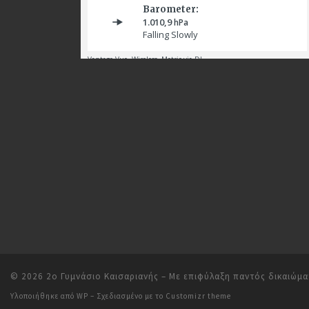
© 2026
2ο Γυμνάσιο Καισαριανής
– Με επιφύλαξη παντός δικαιώμ
Υλοποιήθηκε από
WP
– Σχεδιασμένο με το
Customizr theme