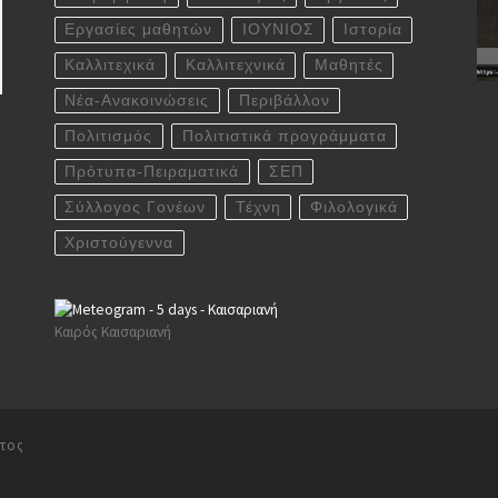
Εργασίες μαθητών
ΙΟΥΝΙΟΣ
Ιστορία
Καλλιτεχικά
Καλλιτεχνικά
Μαθητές
Νέα-Ανακοινώσεις
Περιβάλλον
Πολιτισμός
Πολιτιστικά προγράμματα
Πρότυπα-Πειραματικά
ΣΕΠ
Σύλλογος Γονέων
Τέχνη
Φιλολογικά
Χριστούγεννα
Καιρός Καισαριανή
ατος