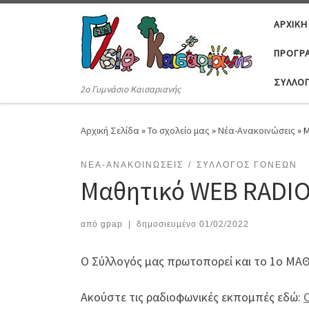
Μετάβαση στο περιεχόμενο
ΑΡΧΙΚΉ
ΠΡΟΓΡΆ
ΣΎΛΛΟ
2ο Γυμνάσιο Καισαριανής
Αρχική Σελίδα
»
Το σχολείο μας
»
Νέα-Ανακοινώσεις
»
Μ
ΝΈΑ-ΑΝΑΚΟΙΝΏΣΕΙΣ
ΣΎΛΛΟΓΟΣ ΓΟΝΈΩΝ
Μαθητικό WEB RADI
από
gpap
|
δημοσιευμένο
01/02/2022
Ο Σύλλογός μας πρωτοπορεί και το 1ο ΜΑ
Ακούστε τις ραδιοφωνικές εκπομπές εδώ: