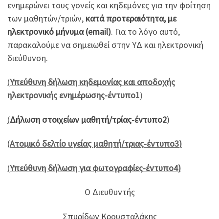
ενημερώνει τους γονείς και κηδεμόνες για την φοίτηση
των μαθητών/τριών,
κατά προτεραιότητα, με
ηλεκτρονικό μήνυμα (email)
. Για το λόγο αυτό,
παρακαλούμε να σημειωθεί στην ΥΔ και ηλεκτρονική
διεύθυνση.
(
Υπεύθυνη δήλωση κηδεμονίας και αποδοχής
ηλεκτρονικής ενημέρωσης-έντυπο1
)
(
Δήλωση στοιχείων μαθητή/τρίας-έντυπο2
)
(
Ατομικό δελτίο υγείας μαθητή/τριας-έντυπο3
)
(
Υπεύθυνη δήλωση για φωτογραφίες-
έντυπο4
)
Ο Διευθυντής
Σπυρίδων Κρουσταλάκης