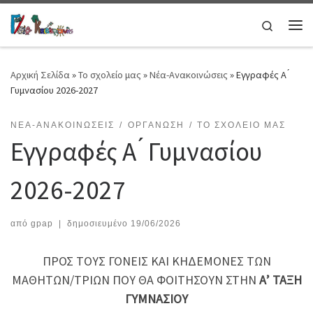
Μετάβαση στο περιεχόμενο
Search
Μεν
Αρχική Σελίδα
»
Το σχολείο μας
»
Νέα-Ανακοινώσεις
»
Εγγραφές Α ́
Γυμνασίου 2026-2027
ΝΈΑ-ΑΝΑΚΟΙΝΏΣΕΙΣ
ΟΡΓΆΝΩΣΗ
ΤΟ ΣΧΟΛΕΊΟ ΜΑΣ
Εγγραφές Α ́ Γυμνασίου
2026-2027
από
gpap
|
δημοσιευμένο
19/06/2026
ΠΡΟΣ ΤΟΥΣ ΓΟΝΕΙΣ ΚΑΙ ΚΗΔΕΜΟΝΕΣ ΤΩΝ
ΜΑΘΗΤΩΝ/ΤΡΙΩΝ ΠΟΥ ΘΑ ΦΟΙΤΗΣΟΥΝ ΣΤΗΝ
Α’ ΤΑΞΗ
ΓΥΜΝΑΣΙΟΥ