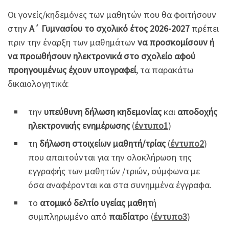
Οι γονείς/κηδεμόνες των μαθητών που θα φοιτήσουν
στην
Α΄ Γυμνασίου το σχολικό έτος 2026-2027
πρέπει
πριν την έναρξη των μαθημάτων
να προσκομίσουν ή
να προωθήσουν ηλεκτρονικά στο σχολείο αφού
προηγουμένως έχουν υπογραφεί
, τα παρακάτω
δικαιολογητικά:
την
υπεύθυνη δήλωση κηδεμονίας
και
αποδοχής
ηλεκτρονικής ενημέρωσης
(
έντυπο1
)
τη
δήλωση στοιχείων μαθητή/τρίας
(
έντυπο2
)
που απαιτούνται για την ολοκλήρωση της
εγγραφής των μαθητών /τριών, σύμφωνα με
όσα αναφέρονται και στα συνημμένα έγγραφα.
το
ατομικό δελτίο υγείας μαθητ
ή
συμπληρωμένο από
παιδίατρ
ο (
έντυπο3
)