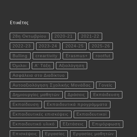
Ετικέτες
28η Οκτωβρίου
2020-21
2021-22
2022-23
2023-24
2024-25
2025-26
Bulling
creartivity
Erasmus+
rootfut
Όμιλοι
Α' Τάξη
Αξιολόγηση
Ασφάλεια στο Διαδίκτυο
Αυτοαξιολόγηση Σχολικής Μονάδας
Γονείς
Δημιουργίες μαθητών
Δράσεις
Εκπάιδευση
Εκπαίδευση
Εκπαιδευτικά προγράμματα
Εκπαιδευτικές επισκέψεις
Εκπαιδευτικοί
Εκπαιδευτικό υλικό
Εξετάσεις
Επιμόρφωση
Επισκέψεις
Εργασίες
Εργασίες μαθητών