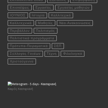
Επισκέψεις
Εργασίες
Εργασίες μαθητών
ΙΟΥΝΙΟΣ
Ιστορία
Καλλιτεχικά
Καλλιτεχνικά
Μαθητές
Νέα-Ανακοινώσεις
Περιβάλλον
Πολιτισμός
Πολιτιστικά προγράμματα
Πρότυπα-Πειραματικά
ΣΕΠ
Σύλλογος Γονέων
Τέχνη
Φιλολογικά
Χριστούγεννα
Καιρός Καισαριανή