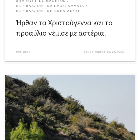
ΔΗΜΙΟΥΡΓΊΕΣ ΜΑΘΗΤΏΝ
ΠΕΡΙΒΑΛΛΟΝΤΙΚΆ ΠΡΟΓΡΆΜΜΑΤΑ
ΠΕΡΙΒΑΛΛΟΝΤΙΚΉ ΕΚΠΑΊΔΕΥΣΗ
Ήρθαν τα Χριστούγεννα και το
προαύλιο γέμισε με αστέρια!
από
gpap
δημοσιευμένο
19/12/2024
Η Γ’ Τάξη παρακολούθησε το πρόγραμμα που διοργανώνει το ΚΠΕ
Αργυρούπολης και ενημερώθηκαν για θέματα όπως: Υγιές δασικό
οικοσύστημα (βιοτικοί & αβιοτικοί παράγοντες, τροφική αλυσίδα,
βιομάζα, όροφοι βλάστησης).Συνθήκες φυσικών πυρκαγιών στα
μεσογειακά δάση το καλοκαίρι (ξηρασία, φυλλοστρωμνή,
κεραυνοί).Αλλαγές κατά τη διάρκεια της πυρκαγιάς (θερμοκρασία,
κουκουνάρια, πουλιά, ζώα, υπέδαφος).Αιτίες πυρκαγιών
(πρόθεση, […]