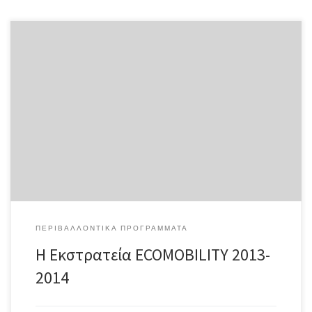
H ομάδα του 2ου Γυμνασίου Καισαριανής αναδείχθηκε νικήτρια,
κερδίζοντας το 2ο βραβείο ηλεκτρονικής έκφρασης στον
πανελλαδικό διαγωνισμό για το πρόγραμμα οικολογικής
μετακίνησης «Ecomobility». Το σχολείο μας ήταν και στη δεκάδα με
τις καλύτερες ομάδες ανάμεσα σε 38 σχολεία πανελλαδικά. Η
Εκστρατεία ECOMOBILITY Οικολογική Μετακίνηση διοργανώνεται
για ενδέκατη συνεχόμενη χρονιά […]
ΠΕΡΙΒΑΛΛΟΝΤΙΚΆ ΠΡΟΓΡΆΜΜΑΤΑ
Η Εκστρατεία ECOMOBILITY 2013-
2014