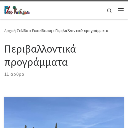
Μετάβαση στο περιεχόμενο
Search
Μεν
Αρχική Σελίδα
»
Εκπαίδευση
»
Περιβαλλοντικά προγράμματα
Περιβαλλοντικά
προγράμματα
11 άρθρα
τις 16 Μαρτίου 2026, οι μαθητές της Α’ Γυμνασίου του σχολείου
μας περιηγήθηκαν με ενθουσιασμό στα μονοπάτια του Υμηττού.