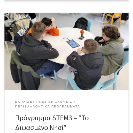
Οι μαθητές της Α’ Γυμνασίου του σχολείου μας στις 6 /3/2025
πραγματοποίησαν επίσκεψη στο Μουσείο Φυσικής Ιστορίας
Γουλανδρή προκειμένου να συμμετάσχουν σε πρόγραμμα stem3
με τίτλο «Το διψασμένο νησί»Κύριος στόχος της Δραστηριότητας
STEM3 ήταν να κατανοήσουν οι μαθητές του Γυμνασίου ότι, στις
περιοχές όπου η βροχόπτωση είναι ελάχιστη ή ανύπαρκτη, […]
ΕΚΠΑΙΔΕΥΤΙΚΈΣ ΕΠΙΣΚΈΨΕΙΣ
ΠΕΡΙΒΑΛΛΟΝΤΙΚΆ ΠΡΟΓΡΆΜΜΑΤΑ
Πρόγραμμα STEM3 – “Το
Διψασμένο Νησί”