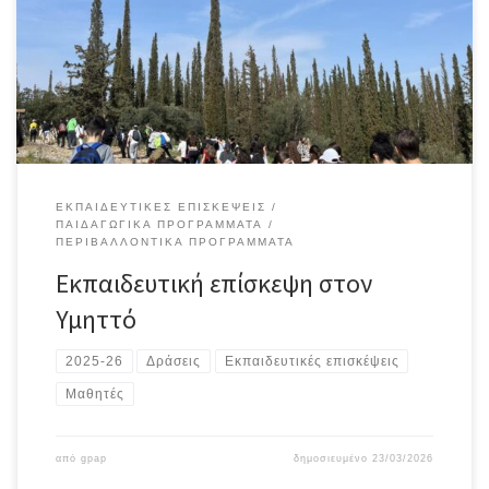
Με την καθοδήγηση της Περιπατητικής Ομάδας Υμηττού και τη
συνοδεία των καθηγητών τους, οι μαθητές ενημερώθηκαν για την
ιστορία του βουνού, τους αρχαίους ναούς, τις Μονές και τα
σπήλαια, ενώ γνώρισαν […]
ΕΚΠΑΙΔΕΥΤΙΚΈΣ ΕΠΙΣΚΈΨΕΙΣ
ΠΑΙΔΑΓΩΓΙΚΆ ΠΡΟΓΡΆΜΜΑΤΑ
ΠΕΡΙΒΑΛΛΟΝΤΙΚΆ ΠΡΟΓΡΆΜΜΑΤΑ
Εκπαιδευτική επίσκεψη στον
Υμηττό
2025-26
Δράσεις
Εκπαιδευτικές επισκέψεις
Μαθητές
από
gpap
δημοσιευμένο
23/03/2026