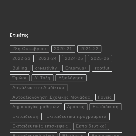
Ετικέτες
28η Οκτωβρίου
2020-21
2021-22
2022-23
2023-24
2024-25
2025-26
Bulling
creartivity
Erasmus+
rootfut
Όμιλοι
Α' Τάξη
Αξιολόγηση
Ασφάλεια στο Διαδίκτυο
Αυτοαξιολόγηση Σχολικής Μονάδας
Γονείς
Δημιουργίες μαθητών
Δράσεις
Εκπάιδευση
Εκπαίδευση
Εκπαιδευτικά προγράμματα
Εκπαιδευτικές επισκέψεις
Εκπαιδευτικοί
Εκπαιδευτικό υλικό
Εξετάσεις
Επιμόρφωση