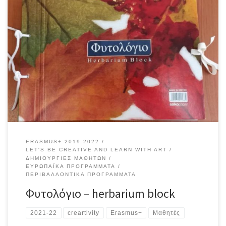
Εξερευνώντας φυτά στο δάσος με την βοήθεια μιας εφαρμογής
Exploring plants in the forest with an app
ERASMUS+ 2019-2022
LET'S BE CREATIVE AND LEARN WITH ART
ΔΗΜΙΟΥΡΓΊΕΣ ΜΑΘΗΤΏΝ
ΕΥΡΩΠΑΪΚΆ ΠΡΟΓΡΆΜΜΑΤΑ
ΠΕΡΙΒΑΛΛΟΝΤΙΚΆ ΠΡΟΓΡΆΜΜΑΤΑ
Φυτολόγιο – herbarium block
2021-22
creartivity
Erasmus+
Μαθητές