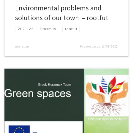
Environmental problems and
solutions of our town – rootfut
2021-22
Erasmus+
rootfut
από
gpap
δημοσιευμένο
11/03/2022