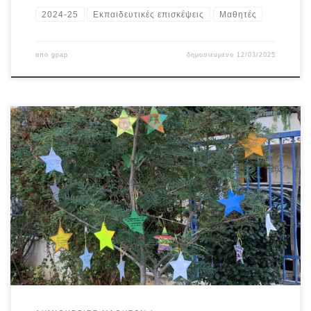
2024-25
Εκπαιδευτικές επισκέψεις
Μαθητές
από
gpap
δημοσιευμένο
12/03/2025
Οι μαθητές της περιβαλλοντικής ομάδας εμπνεύστηκαν,
εργάστηκαν σε ομάδες και πραγματοποίησαν την όμορφη ιδέα
τους! Στόλισαν το δεντράκι που βρίσκεται στην είσοδο του
σχολείου μας με αστέρια που περιέχουν περιβαλλοντικά
μηνύματα και μας μετέδωσαν τη χαρά τους για τις γιορτές που
έρχονται όπως και την ευαισθησία τους για την προστασία […]