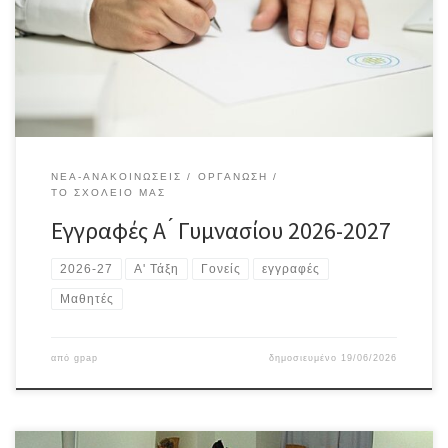
2026-2027 πρέπει πριν την έναρξη των μαθημάτων να
προσκομίσουν ή να προωθήσουν ηλεκτρονικά στο σχολείο αφού
προηγουμένως έχουν υπογραφεί, τα παρακάτω δικαιολογητικά:
Το […]
ΝΈΑ-ΑΝΑΚΟΙΝΏΣΕΙΣ
ΟΡΓΆΝΩΣΗ
ΤΟ ΣΧΟΛΕΊΟ ΜΑΣ
Εγγραφές Α ́ Γυμνασίου 2026-2027
2026-27
Α' Τάξη
Γονείς
εγγραφές
Μαθητές
από
gpap
δημοσιευμένο
19/06/2026