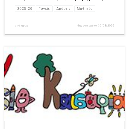
2025-26
Γονείς
Δράσεις
Μαθητές
από
gpap
δημοσιευμένο
30/04/2026
Η επιτροπή που ορίστηκε με την υπ. αρ. 07/27-03-2026 πράξη του
Δ/ντή του σχολείου, αφού μελέτησε και αξιολόγησε τις
κατατεθειμένες για την διεξαγωγή της εκπαιδευτικής εκδρομής
στην Κέρκυρα, από 21 έως 24 Απριλίου 2026 (συμμετοχή σε
φεστιβάλ μαθητικού ραδιοφώνου) του 2ου Γυμνασίου
Καισαριανής προσφορές: αποφάσισε ομόφωνα την ανάθεση της
διοργάνωσης […]