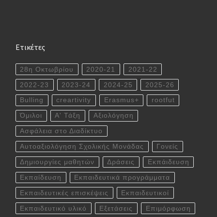
Ετικέτες
28η Οκτωβρίου
2020-21
2021-22
2022-23
2023-24
2024-25
2025-26
Bulling
creartivity
Erasmus+
rootfut
Όμιλοι
Α' Τάξη
Αξιολόγηση
Ασφάλεια στο Διαδίκτυο
Αυτοαξιολόγηση Σχολικής Μονάδας
Γονείς
Δημιουργίες μαθητών
Δράσεις
Εκπάιδευση
Εκπαίδευση
Εκπαιδευτικά προγράμματα
Εκπαιδευτικές επισκέψεις
Εκπαιδευτικοί
Εκπαιδευτικό υλικό
Εξετάσεις
Επιμόρφωση