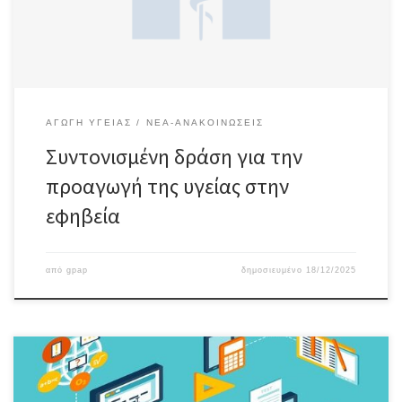
Action Prevent NCD, χρηματοδοτείται από την […]
ΑΓΩΓΉ ΥΓΕΊΑΣ
ΝΈΑ-ΑΝΑΚΟΙΝΏΣΕΙΣ
Συντονισμένη δράση για την
προαγωγή της υγείας στην
εφηβεία
από
gpap
δημοσιευμένο
18/12/2025