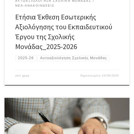
ΑΥΤΟΑΞΙΟΛΌΓΗΣΗ ΣΧΟΛΙΚΉ ΜΟΝΆΔΑΣ
ΝΈΑ-ΑΝΑΚΟΙΝΏΣΕΙΣ
Ετήσια Έκθεση Εσωτερικής
Αξιολόγησης του Εκπαιδευτικού
Έργου της Σχολικής
Μονάδας_2025-2026
2025-26
Αυτοαξιολόγηση Σχολικής Μονάδας
από
gpap
δημοσιευμένο
24/06/2026
ΠΡΟΣ ΤΟΥΣ ΓΟΝΕΙΣ ΚΑΙ ΚΗΔΕΜΟΝΕΣ ΤΩΝ ΜΑΘΗΤΩΝ/ΤΡΙΩΝ ΠΟΥ ΘΑ
ΦΟΙΤΗΣΟΥΝ ΣΤΗΝ Α’ ΤΑΞΗ ΓΥΜΝΑΣΙΟΥ Οι γονείς/κηδεμόνες των
μαθητών που θα φοιτήσουν στην Α΄ Γυμνασίου το σχολικό έτος