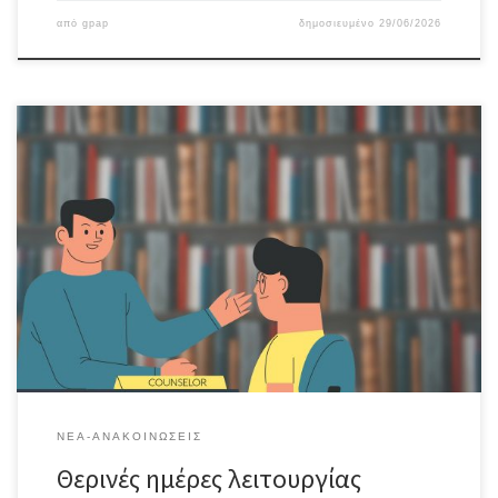
από
gpap
δημοσιευμένο
29/06/2026
Σας ενημερώνουμε ότι από 1/7/2026 και μέχρι τις 31/08/2026 το
σχολείο θα λειτουργεί κάθε Δευτέρα (8 π.μ. – 2μ.μ.).
ΝΈΑ-ΑΝΑΚΟΙΝΏΣΕΙΣ
Θερινές ημέρες λειτουργίας