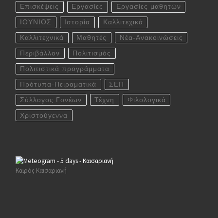
Επισκέψεις
Εργασίες
Εργασίες μαθητών
ΙΟΥΝΙΟΣ
Ιστορία
Καλλιτεχικά
Καλλιτεχνικά
Μαθητές
Νέα-Ανακοινώσεις
Περιβάλλον
Πολιτισμός
Πολιτιστικά προγράμματα
Πρότυπα-Πειραματικά
ΣΕΠ
Σύλλογος Γονέων
Τέχνη
Φιλολογικά
Χριστούγεννα
Καιρός Καισαριανή