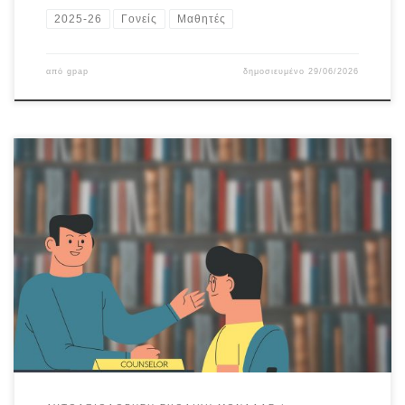
2025-26
Γονείς
Μαθητές
από
gpap
δημοσιευμένο
29/06/2026