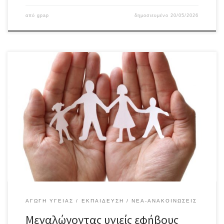
από
gpap
δημοσιευμένο
20/05/2026
Αγαπητοί γονείς και κηδεμόνες, Σας ενημερώνουμε για τις
εκδηλώσεις-ομιλίες, με θέμα: «Μεγαλώνοντας υγιείς εφήβους»,
που θα πραγματοποιηθούν στις 06-05-2026 και 16-05-2026 στην
αίθουσα εκδηλώσεων του 1ου δημοτικού Σχολείου Καισαριανής –
Ε. Βενιζέλου, για γονείς και κηδεμόνες και υλοποιούνται από το
Κέντρο Υγείας Παιδιού Καισαριανής στο πλαίσιο του
προγράμματος «ΑΡΤΕΜΙΣ». Στις […]
ΑΓΩΓΉ ΥΓΕΊΑΣ
ΕΚΠΑΊΔΕΥΣΗ
ΝΈΑ-ΑΝΑΚΟΙΝΏΣΕΙΣ
Μεγαλώνοντας υγιείς εφήβους