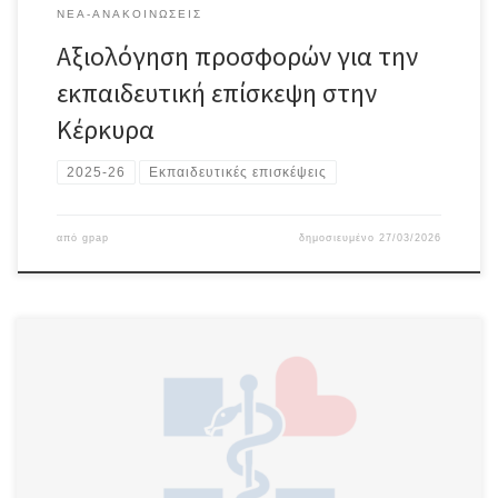
ΝΈΑ-ΑΝΑΚΟΙΝΏΣΕΙΣ
Αξιολόγηση προσφορών για την
εκπαιδευτική επίσκεψη στην
Κέρκυρα
2025-26
Εκπαιδευτικές επισκέψεις
από
gpap
δημοσιευμένο
27/03/2026
Ενημερωτικό έντυπο γονέα-κηδεμόνα Θα θέλαμε να σας
ενημερώσουμε ότι από τις αρχές του 2024 υλοποιείται σε 25
ευρωπαϊκές χώρες μια μεγάλη κοινή δράση για την πρόληψη
σοβαρών ασθενειών, όπως ο καρκίνος, ο διαβήτης και τα
καρδιαγγειακά νοσήματα. Η δράση αυτή, με την ονομασία Joint