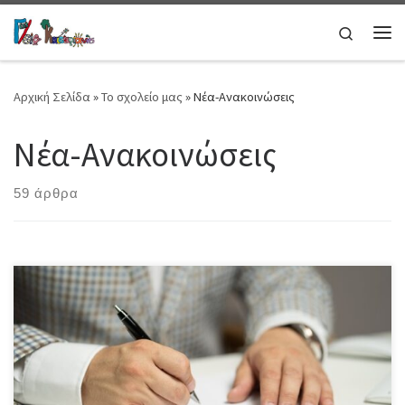
Μετάβαση στο περιεχόμενο
Search
Μεν
Αρχική Σελίδα
»
Το σχολείο μας
»
Νέα-Ανακοινώσεις
Νέα-Ανακοινώσεις
59 άρθρα
Ύλη εξετάσεων Α’ Γυμνασίου Ύλη εξετάσεων Β’ Γυμνασίου Ύλη
εξετάσεων Γ’ Γυμνασίου