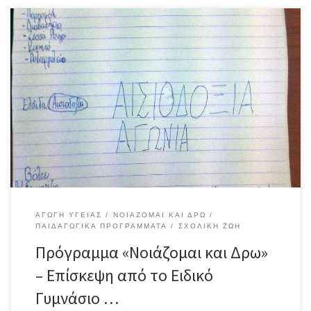
Οι μαθητές των δύο σχολείων σχημάτισαν μικτές ομάδες και
επιδόθηκαν στις ψηφιακές δοκιμασίες του παιχνιδιού στο
Εργαστήριο Πληροφορικής του σχολείου μας. Το παιχνίδι
αφορούσε τις δυσκολίες, τα αδιέξοδα, τα διλήμματα, τα
συναισθήματα των προσφύγων αλλά και τα δικαιώματα του
πολίτη. Η συνειδητοποίηση της σημασίας του προσφυγικού
ζητήματος και η συνεργασία […]
ΑΓΩΓΉ ΥΓΕΊΑΣ
ΝΟΙΆΖΟΜΑΙ ΚΑΙ ΔΡΩ
ΠΑΙΔΑΓΩΓΙΚΆ ΠΡΟΓΡΆΜΜΑΤΑ
ΣΧΟΛΙΚΉ ΖΩΉ
Πρόγραμμα «Νοιάζομαι και Δρω»
– Επίσκεψη από το Ειδικό
Γυμνάσιο …