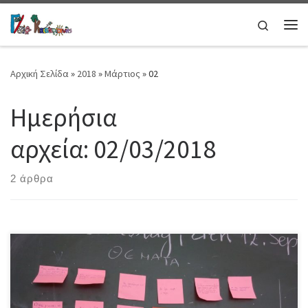
Μετάβαση στο περιεχόμενο
Search
Μεν
Αρχική Σελίδα
»
2018
»
Μάρτιος
»
02
Ημερήσια
αρχεία:
02/03/2018
2 άρθρα
Το ΥΠ.Π.Ε.Θ μετά από εισήγηση του Ινστιτούτου Εκπαιδευτικής
Πολιτικής κατόπιν σχετικής πρότασης που κατέθεσε η