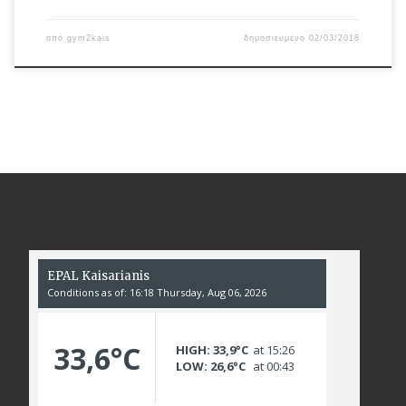
από
gym2kais
δημοσιευμένο
02/03/2018