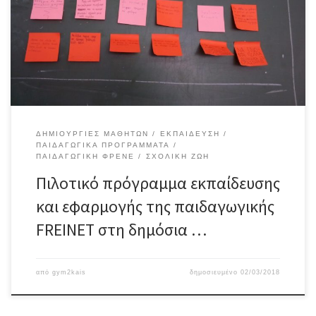
«Παιδαγωγική ομάδα για την προώθηση της Παιδαγωγικής Freinet
στην Ελλάδα – Το Σκασιαρχείο – Πειραματικοί ψηλαφισμοί για ένα
σχολείο της κοινότητας» ενέκρινε και υλοποιεί (Αρ. Πρωτ. 17446/
Δ2 03-02-2017) κατά τις σχολικές χρονιές 2016-17 και 2017-18 […]
ΔΗΜΙΟΥΡΓΊΕΣ ΜΑΘΗΤΏΝ
ΕΚΠΑΊΔΕΥΣΗ
ΠΑΙΔΑΓΩΓΙΚΆ ΠΡΟΓΡΆΜΜΑΤΑ
ΠΑΙΔΑΓΩΓΙΚΉ ΦΡΕΝΈ
ΣΧΟΛΙΚΉ ΖΩΉ
Πιλοτικό πρόγραμμα εκπαίδευσης
και εφαρμογής της παιδαγωγικής
FREINET στη δημόσια …
από
gym2kais
δημοσιευμένο
02/03/2018