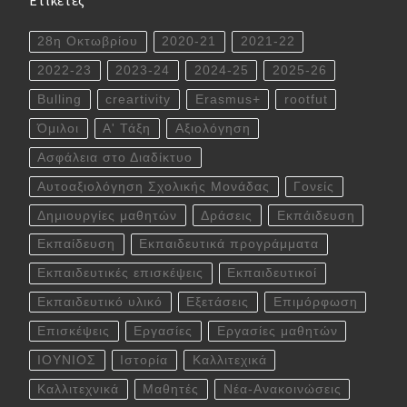
28η Οκτωβρίου
2020-21
2021-22
2022-23
2023-24
2024-25
2025-26
Bulling
creartivity
Erasmus+
rootfut
Όμιλοι
Α' Τάξη
Αξιολόγηση
Ασφάλεια στο Διαδίκτυο
Αυτοαξιολόγηση Σχολικής Μονάδας
Γονείς
Δημιουργίες μαθητών
Δράσεις
Εκπάιδευση
Εκπαίδευση
Εκπαιδευτικά προγράμματα
Εκπαιδευτικές επισκέψεις
Εκπαιδευτικοί
Εκπαιδευτικό υλικό
Εξετάσεις
Επιμόρφωση
Επισκέψεις
Εργασίες
Εργασίες μαθητών
ΙΟΥΝΙΟΣ
Ιστορία
Καλλιτεχικά
Καλλιτεχνικά
Μαθητές
Νέα-Ανακοινώσεις