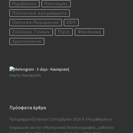
Περιβάλλον
Πολιτισμός
Πολιτιστικά προγράμματα
Πρότυπα-Πειραματικά
ΣΕΠ
Σύλλογος Γονέων
Τέχνη
Φιλολογικά
Χριστούγεννα
Καιρός Καισαριανή
Πρόσφατα άρθρα
Πρόγραμμα εξετάσεων Σεπτεμβρίου 2026 & Ύλη μαθημάτων
Ενημέρωση για την «Ηλεκτρονική Αίτηση εγγραφής, μαθητών/