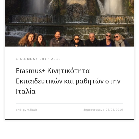
“Reach out and lend a helping hand: Humanity has no borders”
στο οποίο συμμετέχει ως εταίρος το 2ο Γυμνάσιο Καισαριανής για
τα σχολικά έτη 2017-18 και 2018-19 και οι παρακάτω χώρες:
ΓΕΡΜΑΝΙΑ (συντονίστρια χώρα), ΟΛΛΑΝΔΙΑ, ΙΤΑΛΙΑ, […]
ERASMUS+ 2017-2019
Erasmus+ Κινητικότητα
Εκπαιδευτικών και μαθητών στην
Ιταλία
από
gym2kais
δημοσιευμένο
25/03/2019