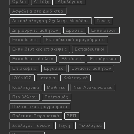
Όμιλοι
Α' Τάξη
Αξιολόγηση
Ασφάλεια στο Διαδίκτυο
Αυτοαξιολόγηση Σχολικής Μονάδας
Γονείς
Δημιουργίες μαθητών
Δράσεις
Εκπάιδευση
Εκπαίδευση
Εκπαιδευτικά προγράμματα
Εκπαιδευτικές επισκέψεις
Εκπαιδευτικοί
Εκπαιδευτικό υλικό
Εξετάσεις
Επιμόρφωση
Επισκέψεις
Εργασίες
Εργασίες μαθητών
ΙΟΥΝΙΟΣ
Ιστορία
Καλλιτεχικά
Καλλιτεχνικά
Μαθητές
Νέα-Ανακοινώσεις
Περιβάλλον
Πολιτισμός
Πολιτιστικά προγράμματα
Πρότυπα-Πειραματικά
ΣΕΠ
Σύλλογος Γονέων
Τέχνη
Φιλολογικά