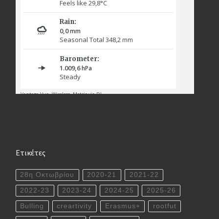
Ετικέτες
28η Οκτωβρίου
2020-21
2021-22
2022-23
2023-24
2024-25
2025-26
Bulling
creartivity
Erasmus+
rootfut