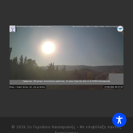
© 2026
2ο Γυμνάσιο Καισαριανής
– Με επιφύλαξη παντός
δικαιώματος