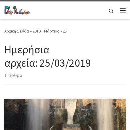
Μετάβαση στο περιεχόμενο
Search
Μεν
Αρχική Σελίδα
»
2019
»
Μάρτιος
»
25
Ημερήσια
αρχεία:
25/03/2019
1 άρθρο
Στη Ιταλία πραγματοποιήθηκε η 4η κινητικότητα μαθητών και
εκπαιδευτικών του ευρωπαϊκού προγράμματος Erasmus+ KA2