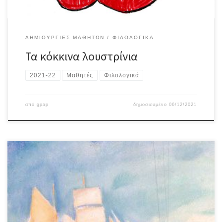
ΔΗΜΙΟΥΡΓΊΕΣ ΜΑΘΗΤΏΝ
ΦΙΛΟΛΟΓΙΚΆ
Τα κόκκινα λουστρίνια
2021-22
Μαθητές
Φιλολογικά
από
gpap
δημοσιευμένο
06/12/2021