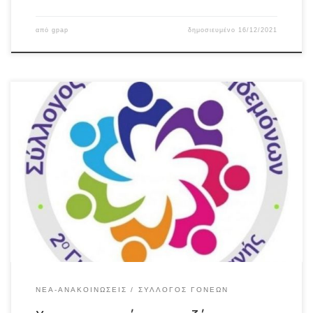
από
gpap
δημοσιευμένο
16/12/2021
ΝΈΑ-ΑΝΑΚΟΙΝΏΣΕΙΣ
ΣΎΛΛΟΓΟΣ ΓΟΝΈΩΝ