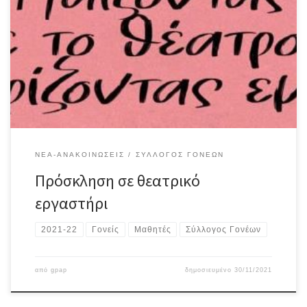
ΝΈΑ-ΑΝΑΚΟΙΝΏΣΕΙΣ
ΣΎΛΛΟΓΟΣ ΓΟΝΈΩΝ
Πρόσκληση σε θεατρικό
εργαστήρι
2021-22
Γονείς
Μαθητές
Σύλλογος Γονέων
από
gpap
δημοσιευμένο
30/11/2021