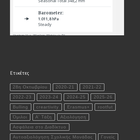
Ετικέτες
28η Οκτωβρίου
2020-21
2021-22
2022-23
2023-24
2024-25
2025-26
Bulling
creartivity
Erasmus+
rootfut
Όμιλοι
Α' Τάξη
Αξιολόγηση
Ασφάλεια στο Διαδίκτυο
Αυτοαξιολόγηση Σχολικής Μονάδας
Γονείς