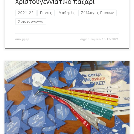
Χριστουγεννιάτικο παζάρι
2021-22
Γονείς
Μαθητές
Σύλλογος Γονέων
Χριστούγεννα
από
gpap
δημοσιευμένο
16/12/2021
Παραλάβαμε τα αστέρια της Ευχής που είχαν παραγείλλει οι
μαθητές μας ως σε ένα δείγμα συμπαράστασης και αγάπης σε
παιδιά από 3 έως18 ετών που νοσούν από σοβαρές ασθένειες!
Τους ευχόστε να είναι σύντομα και πάλι υγιείς!!!