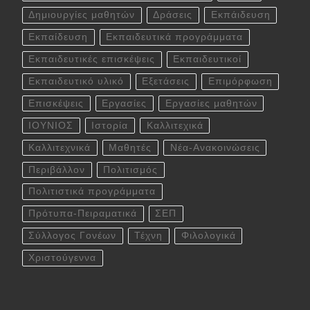
Δημιουργίες μαθητών
Δράσεις
Εκπάιδευση
Εκπαίδευση
Εκπαιδευτικά προγράμματα
Εκπαιδευτικές επισκέψεις
Εκπαιδευτικοί
Εκπαιδευτικό υλικό
Εξετάσεις
Επιμόρφωση
Επισκέψεις
Εργασίες
Εργασίες μαθητών
ΙΟΥΝΙΟΣ
Ιστορία
Καλλιτεχικά
Καλλιτεχνικά
Μαθητές
Νέα-Ανακοινώσεις
Περιβάλλον
Πολιτισμός
Πολιτιστικά προγράμματα
Πρότυπα-Πειραματικά
ΣΕΠ
Σύλλογος Γονέων
Τέχνη
Φιλολογικά
Χριστούγεννα