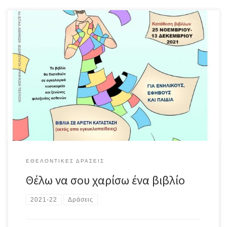
To 2o Γυμνάσιο Καισαριανής στηρίζει τη δράση που διοργανώνει η
Διεύθυνση Δευτεροβάθμιας Εκπαίδευσης Α΄ Αθήνας, εν όψει των
Χριστουγέννων, με τίτλο “Θέλω να σου χαρίσω ένα βιβλίο“,
συγκεντρώνοντας βιβλία που θα χαριστούν σε νοσοκομεία και
ξενώνες ασθενών και συγγενών τους. Τα βιβλία που θα
προσφερθούν θα πρέπει να είναι σε […]
ΕΘΕΛΟΝΤΙΚΈΣ ΔΡΆΣΕΙΣ
Θέλω να σου χαρίσω ένα βιβλίο
2021-22
Δράσεις