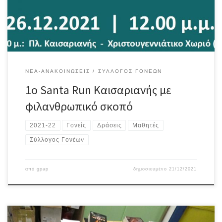
που έχεις μέσα σου» , έχοντας την ευγενική υποστήριξη του
Δήμου Καισαριανής.Ο Αγώνας Δρόμου απευθύνεται σε όλους, […]
ΝΈΑ-ΑΝΑΚΟΙΝΏΣΕΙΣ
ΣΎΛΛΟΓΟΣ ΓΟΝΈΩΝ
1ο Santa Run Καισαριανής με
φιλανθρωπικό σκοπό
2021-22
Γονείς
Δράσεις
Μαθητές
Σύλλογος Γονέων
από
gpap
δημοσιευμένο
21/12/2021