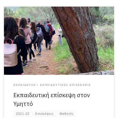
Τη Δευτέρα 13.12.2021 οι μαθητές/τριες των τμημάτων Α1, Α3, Α5,
με τη συνοδεία των καθηγητών τους, πραγματοποιήσαν έναν
ιστορικό και αρχαιολογικό περίπατο στον Υμηττό. Τα παιδιά
ξεναγήθηκαν στον ευρύτερο χώρο του αισθητικού δάσους, τη
Μονή Καισαριανής με τον Ιστορικό Ελαιώνα της και στον λόφο των
Ταξιαρχών, όπου σώζονται τα ίχνη […]
ΕΚΠΑΊΔΕΥΣΗ
ΕΚΠΑΙΔΕΥΤΙΚΈΣ ΕΠΙΣΚΈΨΕΙΣ
Εκπαιδευτική επίσκεψη στον
Υμηττό
2021-22
Επισκέψεις
Μαθητές