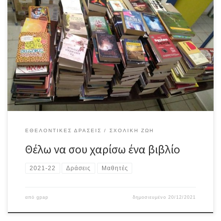
To 2o Γυμνάσιο Καισαριανής συμμετέχοντας στη δράση που
διοργανώθηκε από τη Διεύθυνση Δευτεροβάθμιας Εκπαίδευσης Α΄
Αθήνας, εν όψει των Χριστουγέννων, με τίτλο “Θέλω να σου
χαρίσω ένα βιβλίο“, συγκέντρωσε 350 τίτλους βιβλίων. Τα βιβλία
παραδόθηκαν την Πέμπτη 16 Δεκεμβρίου 2021 στις υπεύθυνες της
δράσης κα Νταλούκα Θάλεια (Υπεύθυνη Πολιτιστικών Θεμάτων)
[…]
ΕΘΕΛΟΝΤΙΚΈΣ ΔΡΆΣΕΙΣ
ΣΧΟΛΙΚΉ ΖΩΉ
Θέλω να σου χαρίσω ένα βιβλίο
2021-22
Δράσεις
Μαθητές
από
gpap
δημοσιευμένο
20/12/2021