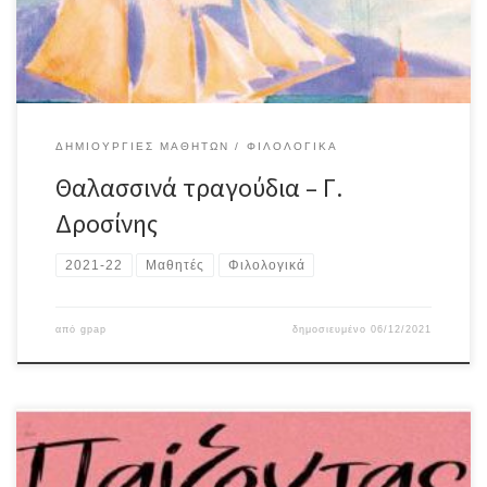
ΔΗΜΙΟΥΡΓΊΕΣ ΜΑΘΗΤΏΝ
ΦΙΛΟΛΟΓΙΚΆ
Θαλασσινά τραγούδια – Γ.
Δροσίνης
2021-22
Μαθητές
Φιλολογικά
από
gpap
δημοσιευμένο
06/12/2021