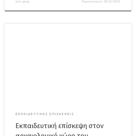
από
gpap
δημοσιευμένο
28/11/2021
Στο πλαίσιο της διοργάνωσης εκπαιδευτικών επισκέψεων
τμημάτων του σχολείου μας, στις 23-11-2021 οι μαθητές/τριες
του τμήματος Γ2, με τη συνοδεία των καθηγητών κου Σ.
Κρουσταλάκη και της κας Κ. Φιλόσογλου, επισκέφθηκαν τον
αρχαιολογικό χώρο του Κεραμεικού και πήραν μέρος στο
εκπαιδευτικό πρόγραμμα με γενικό τίτλο: «Θ-ΙΝΚ- Το γκράφιτι ως
ιστορική […]
ΕΚΠΑΙΔΕΥΤΙΚΈΣ ΕΠΙΣΚΈΨΕΙΣ
Εκπαιδευτική επίσκεψη στον
αρχαιολογικό χώρο του