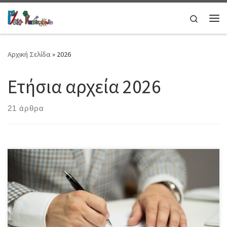
Μετάβαση στο περιεχόμενο
Search
Μεν
Αρχική Σελίδα
»
2026
Ετήσια αρχεία
2026
21 άρθρα
Ύλη εξετάσεων Α’ Γυμνασίου Ύλη εξετάσεων Β’ Γυμνασίου Ύλη
εξετάσεων Γ’ Γυμνασίου