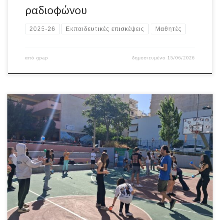
ραδιοφώνου
2025-26
Εκπαιδευτικές επισκέψεις
Μαθητές
από
gpap
δημοσιευμένο
15/06/2026
Την Τρίτη 12 Μαΐου 2026, πραγματοποιήθηκε στο 2ο Γυμνασίο
Καισαριανής, εκπαιδευτικό βιωματικό εργαστήριο ζογκλερικών
στο πλαίσιο του προγράμματος ΑΡΤΕΜΙΣ.Τα ζογκλερικά
λειτούργησαν ως μία βιωματική δραστηριότητα που συνέβαλε
στην ανάπτυξη της συγκέντρωσης, του οπτικοκινητικού
συντονισμού, της κινητικής δεξιότητας και της συνεργασίας των
μαθητών/τριών ενισχύοντας παράλληλα τη συμμετοχικότητα σε
ένα ασφαλές και […]