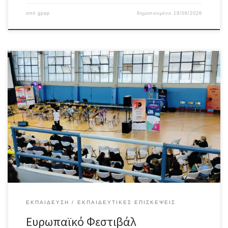
από
gpap
δημοσιευμένο
19/06/2026
Οι μαθητές και οι μαθήτριες του σχολικού ραδιοφώνου του 2ου
Γυμνασίου Καισαριανής πραγματοποίησαν από 21 /4/ 2026 έως τις
24/4/2026 εκπαιδευτική εκδρομή στην Κέρκυρα κατά τη διάρκεια
της οποίας είχαν την ευκαιρία να γνωρίσουν από κοντά την
ιστορία, τον πολιτισμό και τα σημαντικά μνημεία του νησιού, αλλά
κυρίως να συμμετάσχουν […]
ΕΚΠΑΊΔΕΥΣΗ
ΕΚΠΑΙΔΕΥΤΙΚΈΣ ΕΠΙΣΚΈΨΕΙΣ
Ευρωπαϊκό Φεστιβάλ