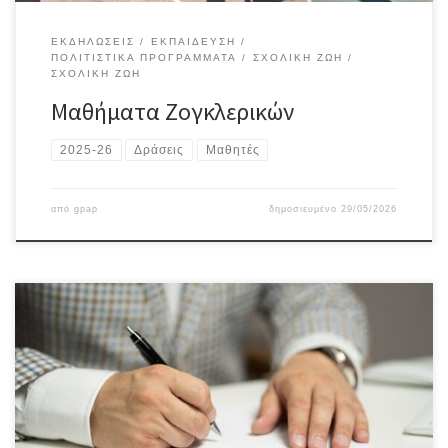
ΕΚΔΗΛΏΣΕΙΣ
ΕΚΠΑΊΔΕΥΣΗ
ΠΟΛΙΤΙΣΤΙΚΆ ΠΡΟΓΡΆΜΜΑΤΑ
ΣΧΟΛΙΚΉ ΖΩΉ
ΣΧΟΛΙΚΉ ΖΩΉ
Μαθήματα Ζογκλερικών
2025-26
Δράσεις
Μαθητές
από
gpap
δημοσιευμένο
29/05/2026