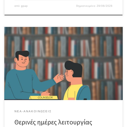
από
gpap
δημοσιευμένο
29/06/2026
Σας ενημερώνουμε ότι από 1/7/2026 και μέχρι τις 31/08/2026 το
σχολείο θα λειτουργεί κάθε Δευτέρα (8 π.μ. – 2μ.μ.).
ΝΈΑ-ΑΝΑΚΟΙΝΏΣΕΙΣ
Θερινές ημέρες λειτουργίας