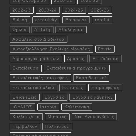
28η Οκτωβρίου
2020-21
2021-22
2022-23
2023-24
2024-25
2025-26
Bulling
creartivity
Erasmus+
rootfut
Όμιλοι
Α' Τάξη
Αξιολόγηση
Ασφάλεια στο Διαδίκτυο
Αυτοαξιολόγηση Σχολικής Μονάδας
Γονείς
Δημιουργίες μαθητών
Δράσεις
Εκπάιδευση
Εκπαίδευση
Εκπαιδευτικά προγράμματα
Εκπαιδευτικές επισκέψεις
Εκπαιδευτικοί
Εκπαιδευτικό υλικό
Εξετάσεις
Επιμόρφωση
Επισκέψεις
Εργασίες
Εργασίες μαθητών
ΙΟΥΝΙΟΣ
Ιστορία
Καλλιτεχικά
Καλλιτεχνικά
Μαθητές
Νέα-Ανακοινώσεις
Περιβάλλον
Πολιτισμός