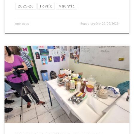
2025-26
Γονείς
Μαθητές
από
gpap
δημοσιευμένο
29/06/2026
Στο πλαίσιο του προγράμματος «ΑΡΤΕΜΙΣ» σε συνεργασία με το
Κέντρο Υγείας Παιδιού Καισαριανής υλοποιήθηκε στο σχολείο μας
δράση με τίτλο: «Ημέρα Μαγειρικής στην Τάξη» την Δευτέρα 18
Μαΐου 2026. Τη δράση συντόνισε ο κ. Σπύρος Μαργαρίτης, σε
συνεργασία με το επιστημονικό προσωπικό του Κέντρου Υγείας
Παιδιού Καισαριανής. Ο Σπύρος Μαργαρίτης είναι Έλληνας
δημοσιογράφος, […]