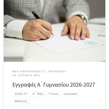
ΠΡΟΣ ΤΟΥΣ ΓΟΝΕΙΣ ΚΑΙ ΚΗΔΕΜΟΝΕΣ ΤΩΝ ΜΑΘΗΤΩΝ/ΤΡΙΩΝ ΠΟΥ ΘΑ
ΦΟΙΤΗΣΟΥΝ ΣΤΗΝ Α’ ΤΑΞΗ ΓΥΜΝΑΣΙΟΥ Οι γονείς/κηδεμόνες των
μαθητών που θα φοιτήσουν στην Α΄ Γυμνασίου το σχολικό έτος
2026-2027 πρέπει πριν την έναρξη των μαθημάτων να
προσκομίσουν ή να προωθήσουν ηλεκτρονικά στο σχολείο αφού
προηγουμένως έχουν υπογραφεί, τα παρακάτω δικαιολογητικά:
Το […]
ΝΈΑ-ΑΝΑΚΟΙΝΏΣΕΙΣ
ΟΡΓΆΝΩΣΗ
ΤΟ ΣΧΟΛΕΊΟ ΜΑΣ
Εγγραφές Α ́ Γυμνασίου 2026-2027
2026-27
Α' Τάξη
Γονείς
εγγραφές
Μαθητές