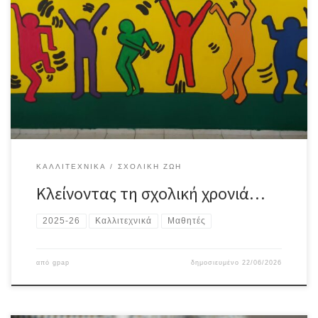
ολοκληρώνεται. Στη διάρκειά της μάθαμε, πειραματιστήκαμε,
δημιουργήσαμε, συνεργαστήκαμε και μοιραστήκαμε πολλές
ξεχωριστές στιγμές.Την αποχαιρετούμε με τις τοιχογραφίες που
ολοκληρώσαμε μαζί, αφήνοντας το δικό μας πολύχρωμο
αποτύπωμα στους χώρους του σχολείου. Κάθε πινελιά κρύβει
ιδέες, φαντασία, προσπάθεια και τη χαρά της δημιουργίας που
μας […]
ΚΑΛΛΙΤΕΧΝΙΚΆ
ΣΧΟΛΙΚΉ ΖΩΉ
Κλείνοντας τη σχολική χρονιά…
2025-26
Καλλιτεχνικά
Μαθητές
από
gpap
δημοσιευμένο
22/06/2026