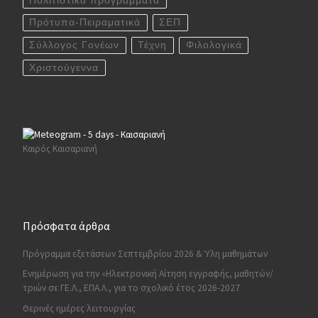
Πολιτιστικά προγράμματα
Πρότυπα-Πειραματικά
ΣΕΠ
Σύλλογος Γονέων
Τέχνη
Φιλολογικά
Χριστούγεννα
Καιρός Καισαριανή
Πρόσφατα άρθρα
Πρόγραμμα εξετάσεων Σεπτεμβρίου 2026 & Ύλη μαθημάτων
Ενημέρωση για την «Ηλεκτρονική Αίτηση εγγραφής, μαθητών/
τριών σε ΓΕ.Λ., ΕΠΑ.Λ., για το σχολικό έτος 2026-2027
Θερινές ημέρες λειτουργίας