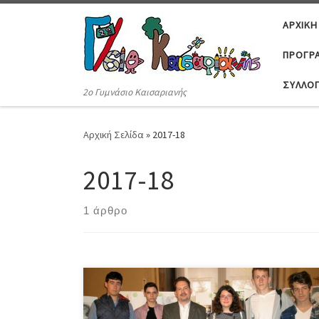
Μετάβαση στο περιεχόμενο
ΑΡΧΙΚΉ
ΠΡΟΓΡΆ
ΣΎΛΛΟ
2ο Γυμνάσιο Καισαριανής
Αρχική Σελίδα
»
2017-18
2017-18
1 άρθρο
Στις 21 Απριλίου το πρωί (11:00 – 14:45), στο
Νομισματικό Μουσείο Αθηνών, έγινε η παρουσίαση