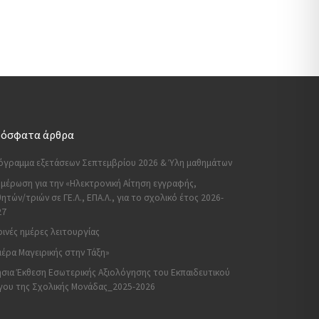
όσφατα άρθρα
όγραμμα εξετάσεων Σεπτεμβρίου 2026 & Ύλη μαθημάτων
μέρωση για την «Ηλεκτρονική Αίτηση εγγραφής,
ητών/τριών σε ΓΕ.Λ., ΕΠΑ.Λ., για το σχολικό έτος 2026-
27
ινές ημέρες λειτουργίας
έρα Μαγειρικής στην Τάξη»
σια Έκθεση Εσωτερικής Αξιολόγησης του Εκπαιδευτικού
γου της Σχολικής Μονάδας_2025-2026