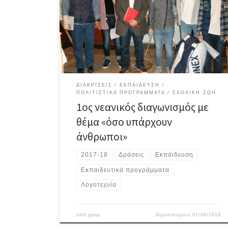
των εργασιών και η απονομή των βραβείων και επαίνων
των μαθητών και μαθητριών των σχολείων της Δ/θμιας
Δ/νσης Α’ Αθήνας που πήραν μέρος στον 1ο νεανικό
διαγωνισμό με θέμα: «όσο υπάρχουν άνθρωποι». Ο
διαγωνισμός διοργανώθηκε […]
ΔΙΑΚΡΊΣΕΙΣ
ΕΚΠΑΊΔΕΥΣΗ
ΠΟΛΙΤΙΣΤΙΚΆ ΠΡΟΓΡΆΜΜΑΤΑ
ΣΧΟΛΙΚΉ ΖΩΉ
1ος νεανικός διαγωνισμός με
θέμα «όσο υπάρχουν
άνθρωποι»
2017-18
Δράσεις
Εκπάιδευση
Εκπαιδευτικά προγράμματα
Λογοτεχνία
από
gpap
δημοσιευμένο
01/06/2018