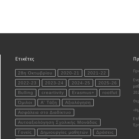
Ετικέτες
Πρ
Πρ
28η Οκτωβρίου
2020-21
2021-22
Ενη
2022-23
2023-24
2024-25
2025-26
μαθ
20
Bulling
creartivity
Erasmus+
rootfut
Θερ
Όμιλοι
Α' Τάξη
Αξιολόγηση
«Ημ
Ασφάλεια στο Διαδίκτυο
Ετή
Αυτοαξιολόγηση Σχολικής Μονάδας
Έρ
Γονείς
Δημιουργίες μαθητών
Δράσεις