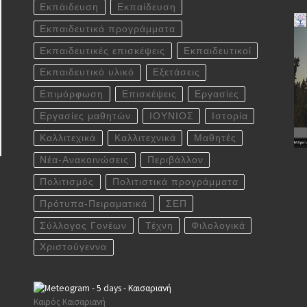
Εκπάιδευση
Εκπαίδευση
Εκπαιδευτικά προγράμματα
Εκπαιδευτικές επισκέψεις
Εκπαιδευτικοί
Εκπαιδευτικό υλικό
Εξετάσεις
Επιμόρφωση
Επισκέψεις
Εργασίες
Εργασίες μαθητών
ΙΟΥΝΙΟΣ
Ιστορία
Καλλιτεχικά
Καλλιτεχνικά
Μαθητές
Νέα-Ανακοινώσεις
Περιβάλλον
Πολιτισμός
Πολιτιστικά προγράμματα
Πρότυπα-Πειραματικά
ΣΕΠ
Σύλλογος Γονέων
Τέχνη
Φιλολογικά
Χριστούγεννα
Καιρός Καισαριανή